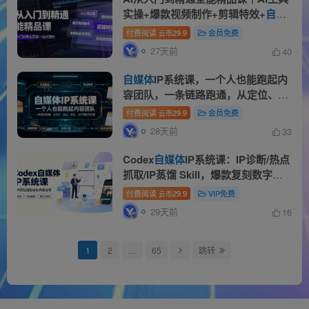
实操+爆款视频制作+剪辑特效+
自媒
体
起号变现+职场高效赋能全教程
付费阅读
29.9
会员免费
云币
27天前
40
自媒体
IP系统课，一个人也能跑起内
容团队，一条链路跑通，从定位、热
点、表达、生产到发布托管
付费阅读
29.9
会员免费
云币
28天前
33
Codex
自媒体
IP系统课：IP诊断/热点
抓取/IP蒸馏 Skill，爆款复刻数字人
多平台自动发布教程
付费阅读
29.9
VIP免费
云币
29天前
16
1
2
…
65
跳转