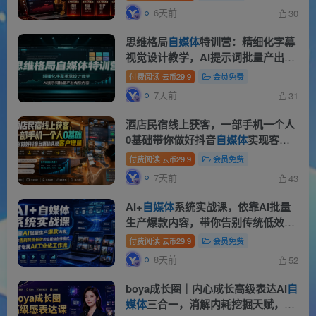
6天前
30
思维格局
自媒体
特训营：精细化字幕
视觉设计教学，AI提示词批量产出优
质内容
付费阅读
29.9
会员免费
云币
7天前
31
酒店民宿线上获客，一部手机一个人
0基础带你做好抖音
自媒体
实现客户
增量
付费阅读
29.9
会员免费
云币
7天前
43
AI+
自媒体
系统实战课，依靠AI批量
生产爆款内容，带你告别传统低效的
自媒体创作模式，搭建专属AI工业化
付费阅读
29.9
会员免费
云币
工作流
8天前
52
boya成长圈｜内心成长高级表达AI
自
媒体
三合一，消解内耗挖掘天赋，镜