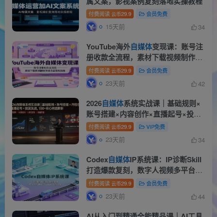
属文案，影视案例复刻落地实操教程
付费阅读
29.9
会员免费
云币
15天前
34
YouTube海外
自媒体
变现课：账号注
册收款全流程，素材下载视频制作跨
境收益落地指南
付费阅读
29.9
会员免费
云币
23天前
42
2026
自媒体
系统实战课｜基础规则×
账号搭建×内容创作×直播起号×投放
实战，100+核心问题解析
付费阅读
29.9
VIP免费
云币
23天前
34
Codex
自媒体
IP系统课：IP诊断Skill
打造爆款复刻，数字人视频多平台自
动发布实操
付费阅读
29.9
会员免费
云币
23天前
44
AI从入门到精通全能精品课｜AI工具