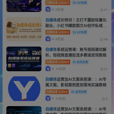
头沟通AI指令短视频全流程教学
付费阅读
29.9
VIP免费
云币
9天前
41
自媒体
成长特训｜主打不露脸轻量化
副业，小红书爆款图文AI创作私域带
货知识付费全套落地实操课
付费阅读
29.9
VIP免费
云币
9天前
49
自媒体
系统运营课：账号规则避坑解
析，短视频直播投流多赛道变现教程
付费阅读
29.9
会员免费
云币
14天前
31
自媒体
运营加AI文案系统课：：AI专
属文案，影视案例复刻落地实操教程
付费资源
9.9
会员免费
云币
14天前
0
自媒体
运营加AI文案系统课：：AI专