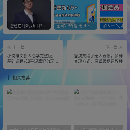
您还在到处找项目？还在当韭菜？我靠经营“一个小目标网创商城”年入百W+，曾经我也负债累累!
全网VIP课程 无损下载~
上一篇
下一篇
小说推文新人必学完整版，
靠搞笑段子无人直播，多种
基础课程+知乎短篇混剪玩法
变现方式，保姆级搭建教程
实操
相关推荐
无限接码撸红包单号0.75项目无偿分享给你【揭秘】
小红