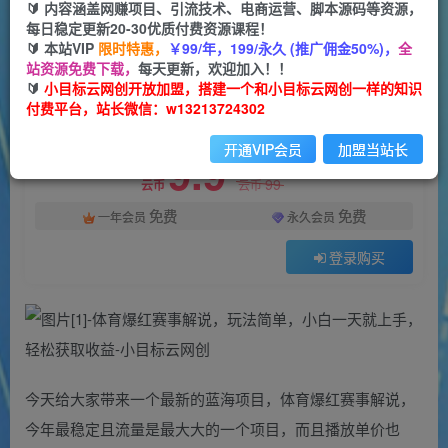
一个小目标云网创
🔰 内容涵盖网赚项目、引流技术、电商运营、脚本源码等资源，
关注
私信
2年前更新
每日稳定更新20-30优质付费资源课程！
🔰 本站VIP
限时特惠，
￥99/年，199/永久 (推广佣金50%)，
全
12
55
站资源免费下载，
每天更新，欢迎加入！！
付费资源
🔰
小目标云网创开放加盟，搭建一个和小目标云网创一样的知识
付费平台，站长微信：w13213724302
体育爆红赛事解说，玩法简单，小白一天就上手，轻松获取收益
此内容为付费资源，请付费后查看
开通VIP会员
加盟当站长
9.9
限时特惠
99
云币
云币
免费
免费
一年会员
永久会员
登录购买
今天给大家带来一个最新的蓝海项目，体育爆红赛事解说，
今年最稳定且流量是最大大的一个项目，而且播放单价也