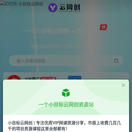
一个小目标云网赚 ∞ 稳定更新
网赚资源&实战项目 全网首发全年365天更新
输入关键词搜索
VIP推广
80%分佣
APP下载
GO
会员专属推广链接
首页
创业课程
会员免费
正文
一个小目标云网创资源站
体育爆红赛事解说，玩法简单，小白一天就上手，
轻松获取收益
小目标云网创 | 专注优质VIP网课资源分享，市面上收费几百几
千的项目资源课程这里全部都有！