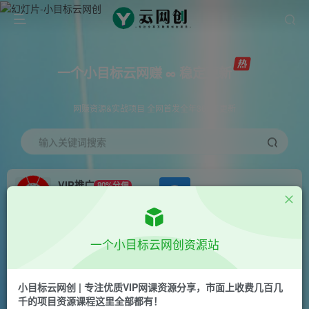
一个小目标云网赚 ∞ 稳定更新
网赚资源&实战项目 全网首发全年365天更新
输入关键词搜索
VIP推广
80%分佣
APP下载
GO
会员专属推广链接
首页
创业课程
会员免费
正文
一个小目标云网创资源站
2024最新抖音卖菜刀3.0版本，日入2000+，无人
直播玩法，小白也可以一遍学会
小目标云网创 | 专注优质VIP网课资源分享，市面上收费几百几
千的项目资源课程这里全部都有！