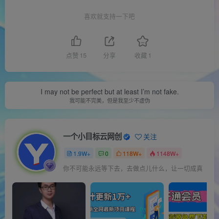
喜欢就支持一下吧
点赞
15
分享
收藏
1
I may not be perfect but at least I’m not fake.
我可能不完美，但是我至少不虚伪
一个小目标云网创
关注
1.9W+
0
118W+
1148W+
你不可能永远等下去，去做点儿什么，让一切成真