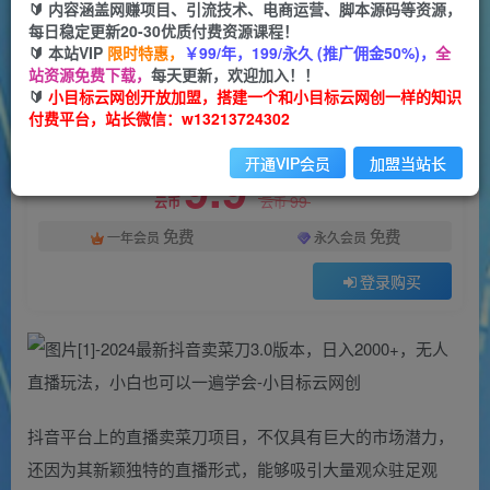
一个小目标云网创
🔰 内容涵盖网赚项目、引流技术、电商运营、脚本源码等资源，
关注
私信
2年前更新
每日稳定更新20-30优质付费资源课程！
🔰 本站VIP
限时特惠，
￥99/年，199/永久 (推广佣金50%)，
全
65
15
站资源免费下载，
每天更新，欢迎加入！！
付费资源
🔰
小目标云网创开放加盟，搭建一个和小目标云网创一样的知识
付费平台，站长微信：w13213724302
2024最新抖音卖菜刀3.0版本，日入2000+，无人直播玩法，小白也可以一遍学会
此内容为付费资源，请付费后查看
开通VIP会员
加盟当站长
9.9
限时特惠
99
云币
云币
免费
免费
一年会员
永久会员
登录购买
抖音平台上的直播卖菜刀项目，不仅具有巨大的市场潜力，
还因为其新颖独特的直播形式，能够吸引大量观众驻足观