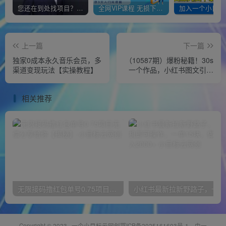
您还在到处找项目？还在当韭菜？我靠经营“一个小目标网创商城”年入百W+，曾经我也负债累累!
全网VIP课程 无损下载~
上一篇
下一篇
独家0成本永久音乐会员，多
（10587期）爆粉秘籍！30s
渠道变现玩法【实操教程】
一个作品，小红书图文引流
高质量兼职粉，单号日引
50+
相关推荐
无限接码撸红包单号0.75项目无偿分享给你【揭秘】
小红
Copyright © 2023 ·
一个小目标云网创鄂ICP备2025161603号-1
· 由
一