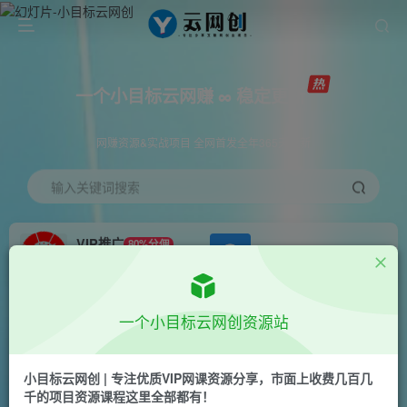
一个小目标云网赚 ∞ 稳定更新
网赚资源&实战项目 全网首发全年365天更新
输入关键词搜索
VIP推广
80%分佣
APP下载
GO
会员专属推广链接
首页
创业课程
会员免费
正文
一个小目标云网创资源站
小红书幼师项目最新玩法，一个长期可以做的项
目，小白稳定每天两三张
小目标云网创 | 专注优质VIP网课资源分享，市面上收费几百几
千的项目资源课程这里全部都有！