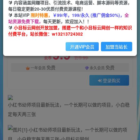
一个小目标云网创
🔰 内容涵盖网赚项目、引流技术、电商运营、脚本源码等资源，
关注
私信
2年前发布
每日稳定更新20-30优质付费资源课程！
🔰 本站VIP
限时特惠，
￥99/年，199/永久 (推广佣金50%)，
全
40
0
站资源免费下载，
每天更新，欢迎加入！！
付费资源
🔰
小目标云网创开放加盟，搭建一个和小目标云网创一样的知识
付费平台，站长微信：w13213724302
小红书幼师项目最新玩法，一个长期可以做的项目，小白稳定每天两三张
此内容为付费资源，请付费后查看
开通VIP会员
加盟当站长
9.9
限时特惠
99
云币
云币
免费
免费
一年会员
永久会员
登录购买
小红书幼师项目最新玩法，一个长期可以做的项目，小白稳
定每天两三张