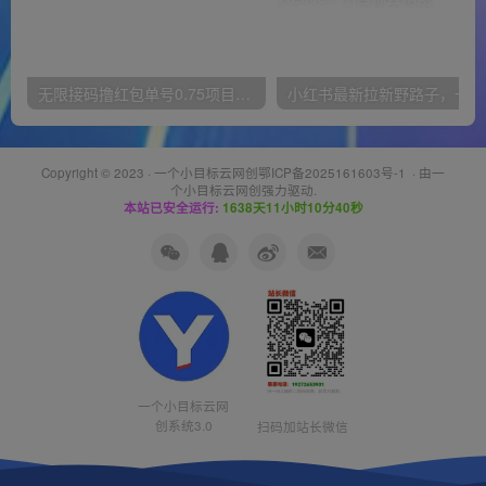
无限接码撸红包单号0.75项目无偿分享给你【揭秘】
小红
Copyright © 2023 ·
一个小目标云网创鄂ICP备2025161603号-1
· 由
一
个小目标云网创
强力驱动.
本站已安全运行:
1638天11小时10分40秒
一个小目标云网
创系统3.0
扫码加站长微信