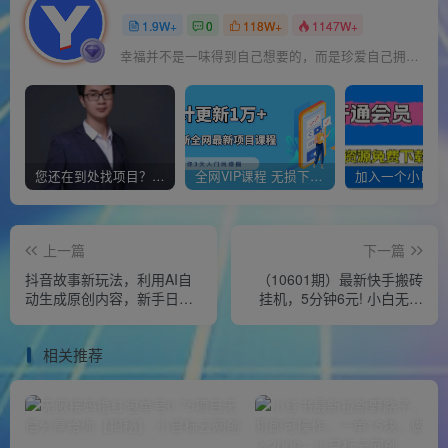
1.9W+
0
118W+
1147W+
幸福并不是一味得到自己想要的，而是珍爱自己拥有的
您还在到处找项目？还在当韭菜？我靠经营“一个小目标网创商城”年入百W+，曾经我也负债累累!
全网VIP课程 无损下载~
上一篇
下一篇
抖音故事新玩法，利用AI自
（10601期）最新快手搬砖
动生成原创内容，新手日入
挂机，5分钟6元! 小白无脑
一到三张
日入300-600＋
相关推荐