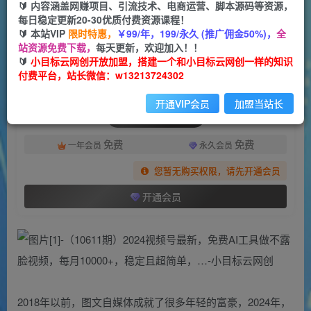
一个小目标云网创
🔰 内容涵盖网赚项目、引流技术、电商运营、脚本源码等资源，
关注
私信
2年前更新
每日稳定更新20-30优质付费资源课程！
🔰 本站VIP
限时特惠，
￥99/年，199/永久 (推广佣金50%)，
全
178
30
站资源免费下载，
每天更新，欢迎加入！！
付费资源
🔰
小目标云网创开放加盟，搭建一个和小目标云网创一样的知识
付费平台，站长微信：w13213724302
（10611期）2024视频号最新，免费AI工具做不露脸视频，每月10000+，稳定且超简单，…
此内容为付费资源，请付费后查看
开通VIP会员
加盟当站长
会员专属资源
免费
免费
一年会员
永久会员
您暂无购买权限，请先开通会员
开通会员
2018年以前，图文自媒体成就了很多年轻的富豪，2024年，