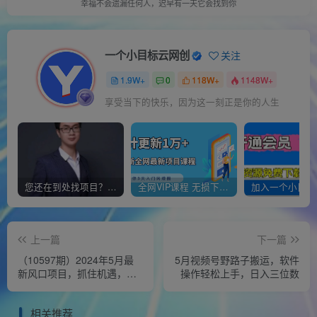
幸福不会遗漏任何人，迟早有一天它会找到你
一个小目标云网创
关注
1.9W+
0
118W+
1148W+
享受当下的快乐，因为这一刻正是你的人生
您还在到处找项目？还在当韭菜？我靠经营“一个小目标网创商城”年入百W+，曾经我也负债累累!
全网VIP课程 无损下载~
上一篇
下一篇
（10597期）2024年5月最
5月视频号野路子搬运，软件
新风口项目，抓住机遇，迎
操作轻松上手，日入三位数
接挑战，月入3w+，不再是
梦
相关推荐