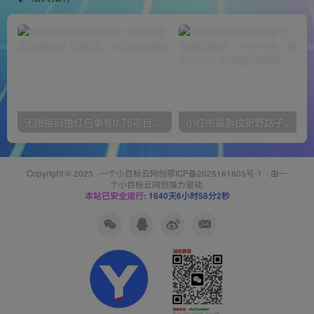
无限接码撸红包单号0.75项目无偿分享给你【揭秘】
小红
Copyright © 2023 ·
一个小目标云网创鄂ICP备2025161603号-1
· 由
一
个小目标云网创
强力驱动.
本站已安全运行:
1640天6小时58分2秒