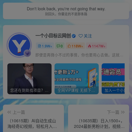
Don't look back, you're not going that way.
别回头，你要走的不是那条路
一个小目标云网创
关注
1.9W+
0
118W+
1147W+
即便是再微小不过的事情，你也要用心去做。这就是成功的秘密
您还在到处找项目？还在当韭菜？我靠经营“一个小目标网创商城”年入百W+，曾经我也负债累累!
全网VIP课程 无损下载~
上一篇
下一篇
（10615期）AI自动生成山
（10635期）日入1500+，
海经奇幻视频，轻松月入过
2024最新男粉计划，视频图
万，红利期抓紧
文+直播+交友等多重方式打