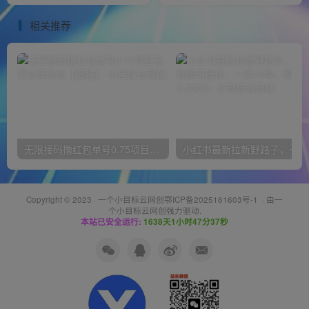
爆LSP…
相关推荐
无限接码撸红包单号0.75项目无偿分享给你【揭秘】
小红
Copyright © 2023 ·
一个小目标云网创鄂ICP备2025161603号-1
· 由
一
个小目标云网创
强力驱动.
本站已安全运行:
1638天1小时47分37秒