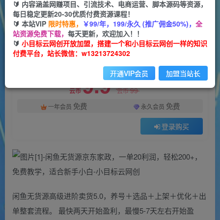
一个小目标云网创
🔰 内容涵盖网赚项目、引流技术、电商运营、脚本源码等资源，
关注
私信
2年前更新
每日稳定更新20-30优质付费资源课程！
🔰 本站VIP
限时特惠，
￥99/年，199/永久 (推广佣金50%)，
全
453
27
站资源免费下载，
每天更新，欢迎加入！！
付费资源
🔰
小目标云网创开放加盟，搭建一个和小目标云网创一样的知识
付费平台，站长微信：w13213724302
闲鱼无货源京东家政，一单20利润，轻松200+，免费教学，适合新手小白
此内容为付费资源，请付费后查看
开通VIP会员
加盟当站长
9.9
限时特惠
99
云币
云币
免费
免费
一年会员
永久会员
登录购买
闲鱼无货源高级进阶卖货5.0，养号＋选品＋上架＋优化＋出
单整套流程。 最快两天开始盈利，最慢5-7天左右开始盈