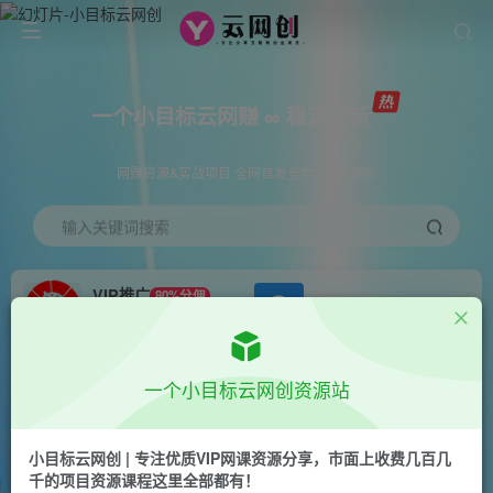
一个小目标云网赚 ∞ 稳定更新
网赚资源&实战项目 全网首发全年365天更新
输入关键词搜索
VIP推广
80%分佣
APP下载
GO
会员专属推广链接
首页
创业课程
会员免费
正文
一个小目标云网创资源站
闲鱼无货源京东家政，一单20利润，轻松200+，
免费教学，适合新手小白
小目标云网创 | 专注优质VIP网课资源分享，市面上收费几百几
千的项目资源课程这里全部都有！