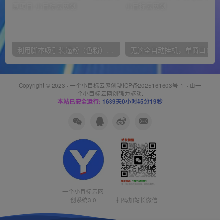
利用脚本吸引装逼粉（色粉），打造知识付费系统，附388元美女写真项目
无脑全自动挂机，单窗口
Copyright © 2023 ·
一个小目标云网创鄂ICP备2025161603号-1
· 由
一
个小目标云网创
强力驱动.
本站已安全运行:
1639天0小时45分20秒
一个小目标云网
创系统3.0
扫码加站长微信