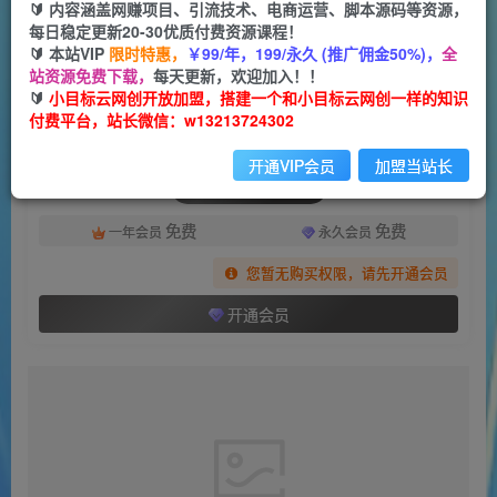
一个小目标云网创
🔰 内容涵盖网赚项目、引流技术、电商运营、脚本源码等资源，
关注
私信
2年前发布
每日稳定更新20-30优质付费资源课程！
🔰 本站VIP
限时特惠，
￥99/年，199/永久 (推广佣金50%)，
全
940
20
站资源免费下载，
每天更新，欢迎加入！！
付费资源
🔰
小目标云网创开放加盟，搭建一个和小目标云网创一样的知识
付费平台，站长微信：w13213724302
（10663期）白手起家从零到月入3W+，最新风口项目-工业风扇赚钱教学
此内容为付费资源，请付费后查看
开通VIP会员
加盟当站长
会员专属资源
免费
免费
一年会员
永久会员
您暂无购买权限，请先开通会员
开通会员