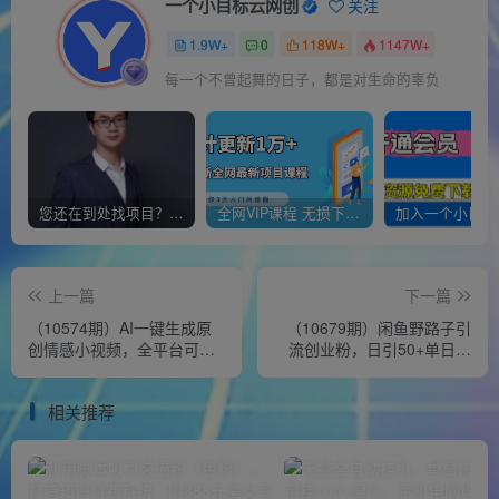
一个小目标云网创
关注
1.9W+
0
118W+
1147W+
每一个不曾起舞的日子，都是对生命的辜负
您还在到处找项目？还在当韭菜？我靠经营“一个小目标网创商城”年入百W+，曾经我也负债累累!
全网VIP课程 无损下载~
上一篇
下一篇
（10574期）AI一键生成原
（10679期）闲鱼野路子引
创情感小视频，全平台可
流创业粉，日引50+单日变
发，月收入过万，适合小白
现四位数
相关推荐