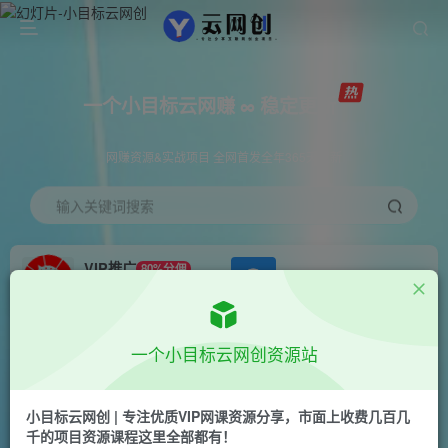
一个小目标云网赚 ∞ 稳定更新
网赚资源&实战项目 全网首发全年365天更新
输入关键词搜索
VIP推广
80%分佣
APP下载
GO
会员专属推广链接
首页
会员免费
正文
一个小目标云网创资源站
（10663期）白手起家从零到月入3W+，最新风口
项目-工业风扇赚钱教学
小目标云网创 | 专注优质VIP网课资源分享，市面上收费几百几
千的项目资源课程这里全部都有！