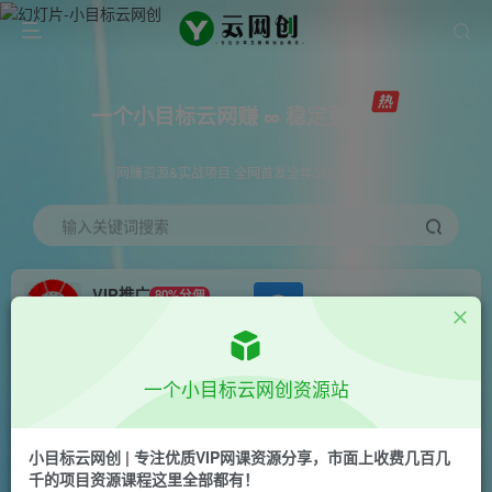
一个小目标云网赚 ∞ 稳定更新
网赚资源&实战项目 全网首发全年365天更新
输入关键词搜索
VIP推广
80%分佣
APP下载
GO
会员专属推广链接
首页
创业课程
会员免费
正文
一个小目标云网创资源站
（10771期）流量卡代理掘金，日躺赚3000+，首
码平台变现更暴力，多种推广途径，新…
小目标云网创 | 专注优质VIP网课资源分享，市面上收费几百几
千的项目资源课程这里全部都有！