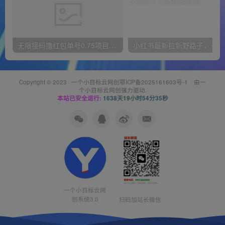
无限接码撸红包单号0.75项目无偿分享给你【揭秘】
小红
Copyright © 2023 ·
一个小目标云网创鄂ICP备2025161603号-1
· 由
一
个小目标云网创
强力驱动.
本站已安全运行:
1638天19小时54分36秒
一个小目标云网
创系统3.0
扫码加站长微信