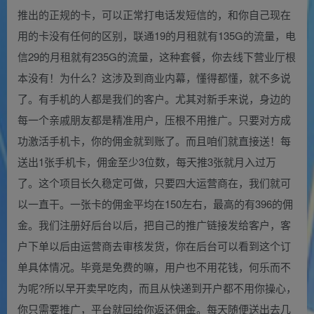
推出的正规的卡，可以正常打电话发短信的，和你自己现在
用的卡没有任何的区别，联通19的月租就有135G的流量，电
信29的月租就有235G的流量，这种套餐，你去线下营业厅根
本没有！为什么？这涉及到商业内幕，懂得都懂，就不多说
了。有手机的人都是我们的客户。尤其对新手来说，身边的
每一个亲戚朋友都是精准用户，压根不用推广。只要对方成
功激活手机卡，你的佣金就到账了。而且咱们就直接送！每
送出1张手机卡，佣金至少3位数，每天推3张就月入过万
了。这个项目长久稳定可做，只要四大运营商在，我们就可
以一直干。一张卡的佣金平均在150左右，最高的有396的佣
金。我们注册好后台以后，把自己的推广链接发给客户，客
户下单以后由运营商去审核发货，你在后台可以看到这个订
单具体情况。毕竟是免费的嘛，用户也不用花钱，何乐而不
为呢?所以早开卖早吃肉，而且从快递到开户都不用你操心，
你只需要推广，平台就回给你返还佣金。每天随便送出去几