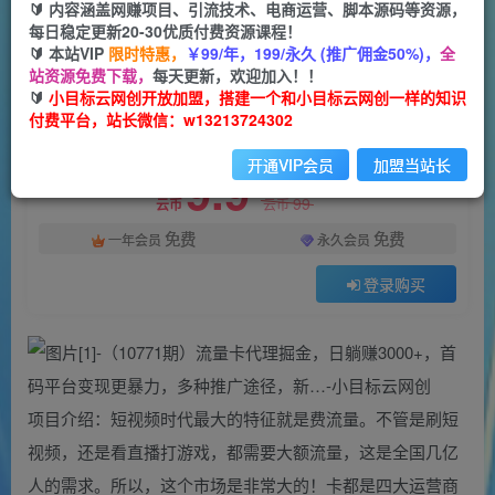
一个小目标云网创
🔰 内容涵盖网赚项目、引流技术、电商运营、脚本源码等资源，
关注
私信
2年前发布
每日稳定更新20-30优质付费资源课程！
🔰 本站VIP
限时特惠，
￥99/年，199/永久 (推广佣金50%)，
全
24
0
站资源免费下载，
每天更新，欢迎加入！！
付费资源
🔰
小目标云网创开放加盟，搭建一个和小目标云网创一样的知识
付费平台，站长微信：w13213724302
（10771期）流量卡代理掘金，日躺赚3000+，首码平台变现更暴力，多种推广途径，新…
此内容为付费资源，请付费后查看
开通VIP会员
加盟当站长
9.9
限时特惠
99
云币
云币
免费
免费
一年会员
永久会员
登录购买
项目介绍：短视频时代最大的特征就是费流量。不管是刷短
视频，还是看直播打游戏，都需要大额流量，这是全国几亿
人的需求。所以，这个市场是非常大的！卡都是四大运营商