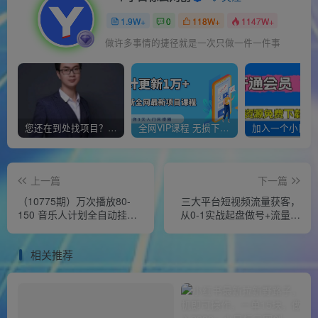
1.9W+
0
118W+
1147W+
做许多事情的捷径就是一次只做一件一件事
您还在到处找项目？还在当韭菜？我靠经营“一个小目标网创商城”年入百W+，曾经我也负债累累!
全网VIP课程 无损下载~
上一篇
下一篇
（10775期）万次播放80-
三大平台短视频流量获客，
150 音乐人计划全自动挂机
从0-1实战起盘做号+流量创
项目
收
相关推荐