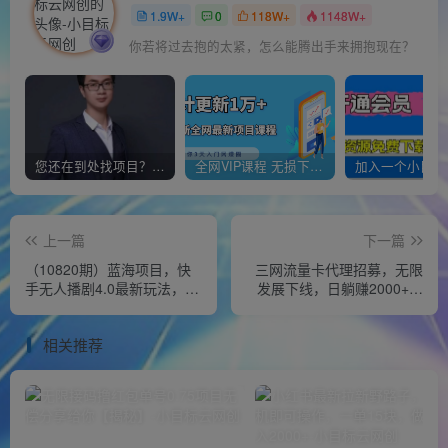
1.9W+
0
118W+
1148W+
你若将过去抱的太紧，怎么能腾出手来拥抱现在？
您还在到处找项目？还在当韭菜？我靠经营“一个小目标网创商城”年入百W+，曾经我也负债累累!
全网VIP课程 无损下载~
上一篇
下一篇
（10820期）蓝海项目，快
三网流量卡代理招募，无限
手无人播剧4.0最新玩法，一
发展下线，日躺赚2000+，
天收益四位数，手机也能实
新手小白轻松上路。
现24…
相关推荐