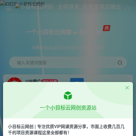
一个小目标云网赚 ∞ 稳定更新
网赚资源&实战项目 全网首发全年365天更新
输入关键词搜索
VIP推广
80%分佣
APP下载
GO
会员专属推广链接
首页
创业课程
会员免费
正文
一个小目标云网创资源站
（10805期）新闻信息差项目拆解课：多平台发布
引流，实现多种方式变现
小目标云网创 | 专注优质VIP网课资源分享，市面上收费几百几
千的项目资源课程这里全部都有！