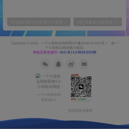
无限接码撸红包单号0.75项目无偿分享给你【揭秘】
小红
Copyright © 2023 ·
一个小目标云网创鄂ICP备2025161603号-1
· 由
一
个小目标云网创
强力驱动.
本站已安全运行:
1641天13小时46分24秒
一个小目标云网
创系统3.0
扫码加站长微信