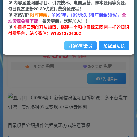
一个小目标云网创
🔰 内容涵盖网赚项目、引流技术、电商运营、脚本源码等资源，
关注
私信
2年前更新
每日稳定更新20-30优质付费资源课程！
🔰 本站VIP
限时特惠，
￥99/年，199/永久 (推广佣金50%)，
全
42
69
站资源免费下载，
每天更新，欢迎加入！！
付费资源
🔰
小目标云网创开放加盟，搭建一个和小目标云网创一样的知识
付费平台，站长微信：w13213724302
（10805期）新闻信息差项目拆解课：多平台发布引流，实现多种方式变现
此内容为付费资源，请付费后查看
开通VIP会员
加盟当站长
9.9
限时特惠
99
云币
云币
免费
免费
一年会员
永久会员
登录购买
目录项目介绍操作流程变现方式注意事项