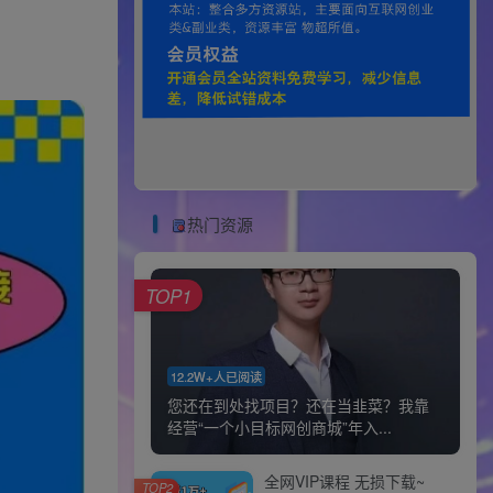
热门资源
TOP1
12.2W+人已阅读
您还在到处找项目？还在当韭菜？我靠
经营“一个小目标网创商城”年入...
全网VIP课程 无损下载~
TOP2