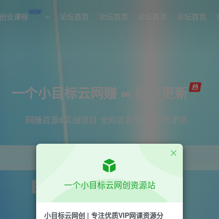
NEW
创业课程
论坛首页
论坛首页
论坛首页
论坛首页
一个小目标云网赚 ∞ 稳定更新
网赚资源&实战项目 全网首发全年365天更新
一个小目标云网创资源站
项目
引流
短视频
抖音
剪辑
小红书
小目标云网创 | 专注优质VIP网课资源分