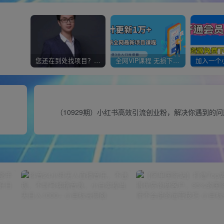
您还在到处找项目？还在当韭菜？我靠经营“一个小目标网创商城”年入百W+，曾经我也负债累累!
全网VIP课程 无损下载~
（10929期）小红书高效引流创业粉，解决你遇到的问