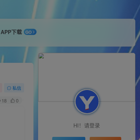
APP下载
GO
私信
18
0
HI！请登录