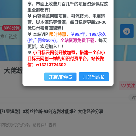
享，市面上收费几百几千的项目资源课程这
里全部都有！
🔰 内容涵盖网赚项目、引流技术、电商运
营、脚本源码等资源，每日稳定更新20-30
广
优质付费资源课程！
80%分佣
🔰 本站VIP
限时特惠，
￥99/年，199/永久
属推广链接
(推广佣金50%)，
全站资源免费下载，
每天
更新，欢迎加入！！
🔰
小目标云网创开放加盟，搭建一个和小
目标云网创一样的知识付费平台，站长微
信：w13213724302
？大佬经验分享
开通VIP会员
加盟当站长
关注
【红果短剧】0粉丝拉新-如何选剧才能爆？大佬经验分享
此内容为付费资源，请付费后查看