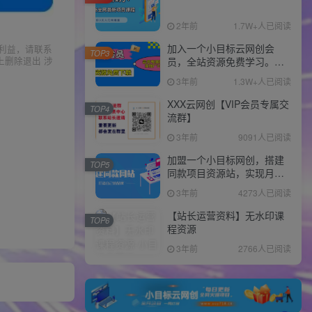
2年前
1.7W+人已阅读
加入一个小目标云网创会
利益，请联系
TOP3
上删除退出 涉
员，全站资源免费学习。更
可享受推广高达80%分佣！
3年前
1.3W+人已阅读
XXX云网创【VIP会员专属交
TOP4
流群】
3年前
9091人已阅读
加盟一个小目标网创，搭建
TOP5
同款项目资源站，实现月入
10w+！！
3年前
4273人已阅读
【站长运营资料】无水印课
TOP6
程资源
3年前
2766人已阅读