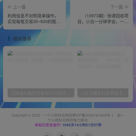
上一篇
下一篇
利用信息不对称简单操作，
（10973期）快递回收项
实现每笔交易30~500的稳定
目，小白一分钟学会，一分
交易
钟出单，可长期干，日赚
300~800
相关推荐
无限接码撸红包单号0.75项目无偿分享给你【揭秘】
小红
Copyright © 2023 ·
一个小目标云网创鄂ICP备2025161603号-1
· 由
一
个小目标云网创
强力驱动.
本站已安全运行:
1640天14小时51分57秒