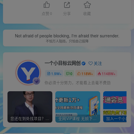
点赞
0
分享
收藏
Not afraid of people blocking, I'm afraid their surrender.
不怕万人阻挡，只怕自己投降
一个小目标云网创
关注
1.9W+
0
118W+
1148W+
你必须十分努力，才能看上去毫不费劲
您还在到处找项目？还在当韭菜？我靠经营“一个小目标网创商城”年入百W+，曾经我也负债累累!
全网VIP课程 无损下载~