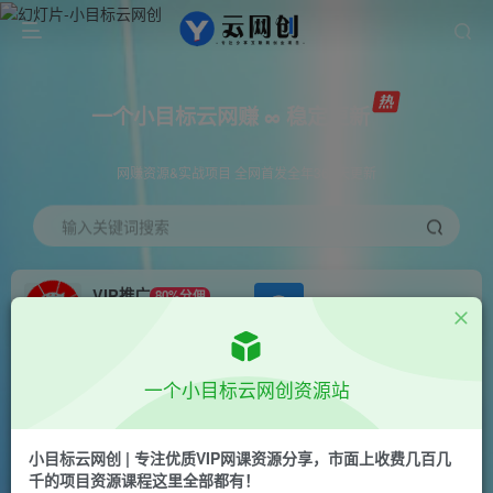
一个小目标云网赚 ∞ 稳定更新
网赚资源&实战项目 全网首发全年365天更新
输入关键词搜索
VIP推广
80%分佣
APP下载
GO
会员专属推广链接
首页
创业课程
会员免费
正文
一个小目标云网创资源站
（10977期）2024快手磁力巨星做任务，小白无脑
自撸日入1000+、
小目标云网创 | 专注优质VIP网课资源分享，市面上收费几百几
千的项目资源课程这里全部都有！