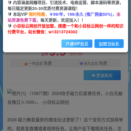
一个小目标云网创
🔰 内容涵盖网赚项目、引流技术、电商运营、脚本源码等资源，
关注
私信
2年前发布
每日稳定更新20-30优质付费资源课程！
🔰 本站VIP
限时特惠，
￥99/年，199/永久 (推广佣金50%)，
全
24
0
站资源免费下载，
每天更新，欢迎加入！！
付费资源
🔰
小目标云网创开放加盟，搭建一个和小目标云网创一样的知识
付费平台，站长微信：w13213724302
（10977期）2024快手磁力巨星做任务，小白无脑自撸日入1000+、
此内容为付费资源，请付费后查看
开通VIP会员
加盟当站长
9.9
限时特惠
99
云币
云币
免费
免费
一年会员
永久会员
登录购买
2024 磁力聚星最新的撸金玩法更新了！这个变现方式挺简单
的，就是发直播或者视频任务，让用户去下载相关任务，注