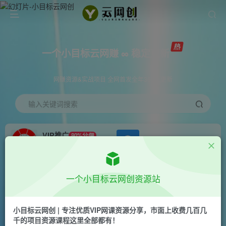
一个小目标云网赚 ∞ 稳定更新
网赚资源&实战项目 全网首发全年365天更新
输入关键词搜索
VIP推广
80%分佣
APP下载
GO
会员专属推广链接
首页
创业课程
会员免费
正文
一个小目标云网创资源站
（11003期）0撸三个月网易云音乐会员，靠这个
信息差一天赚700，月入2w
小目标云网创 | 专注优质VIP网课资源分享，市面上收费几百几
千的项目资源课程这里全部都有！