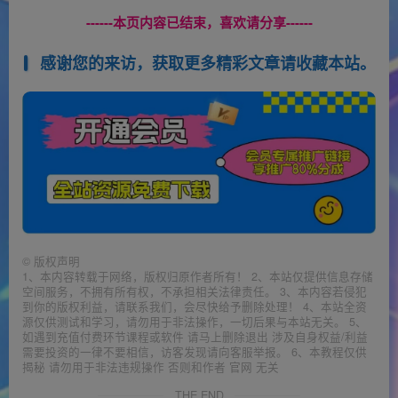
------本页内容已结束，喜欢请分享------
感谢您的来访，获取更多精彩文章请收藏本站。
©
版权声明
1、本内容转载于网络，版权归原作者所有！ 2、本站仅提供信息存储
空间服务，不拥有所有权，不承担相关法律责任。 3、本内容若侵犯
到你的版权利益，请联系我们，会尽快给予删除处理！ 4、本站全资
源仅供测试和学习，请勿用于非法操作，一切后果与本站无关。 5、
如遇到充值付费环节课程或软件 请马上删除退出 涉及自身权益/利益
需要投资的一律不要相信，访客发现请向客服举报。 6、本教程仅供
揭秘 请勿用于非法违规操作 否则和作者 官网 无关
THE END