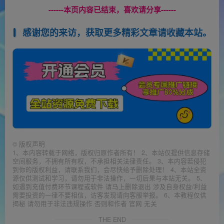
------本页内容已结束，喜欢请分享------
感谢您的来访，获取更多精彩文章请收藏本站。
©
版权声明
1、本内容转载于网络，版权归原作者所有！ 2、本站仅提供信息存储
空间服务，不拥有所有权，不承担相关法律责任。 3、本内容若侵犯
到你的版权利益，请联系我们，会尽快给予删除处理！ 4、本站全资
源仅供测试和学习，请勿用于非法操作，一切后果与本站无关。 5、
如遇到充值付费环节课程或软件 请马上删除退出 涉及自身权益/利益
需要投资的一律不要相信，访客发现请向客服举报。 6、本教程仅供
揭秘 请勿用于非法违规操作 否则和作者 官网 无关
THE END