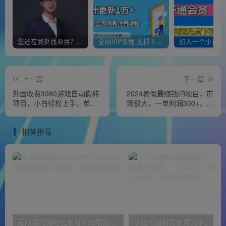
您还在到处找项目？还在当韭菜？我靠经营“一个小目标网创商城”年入百W+，曾经我也负债累累!
全网VIP课程 无损下载~
上一篇
下一篇
外面收费3980游戏自动搬砖
2024暑假最赚钱的项目，市
项目，小白轻松上手，单号
场很大，一单利润300+，每
收益50＋，批量操作月入2W
天可批量操作
＋
相关推荐
无限接码撸红包单号0.75项目无偿分享给你【揭秘】
小红