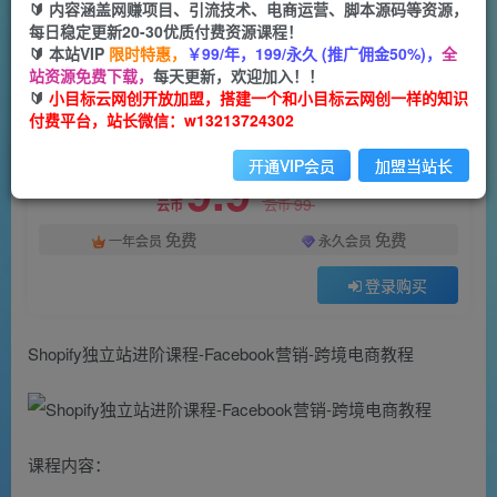
一个小目标云网创
🔰 内容涵盖网赚项目、引流技术、电商运营、脚本源码等资源，
关注
私信
2年前发布
每日稳定更新20-30优质付费资源课程！
🔰 本站VIP
限时特惠，
￥99/年，199/永久 (推广佣金50%)，
全
10
0
站资源免费下载，
每天更新，欢迎加入！！
付费资源
🔰
小目标云网创开放加盟，搭建一个和小目标云网创一样的知识
付费平台，站长微信：w13213724302
Shopify独立站进阶课程-Facebook营销-跨境电商教程
此内容为付费资源，请付费后查看
开通VIP会员
加盟当站长
9.9
限时特惠
99
云币
云币
免费
免费
一年会员
永久会员
登录购买
Shopify独立站进阶课程-Facebook营销-跨境电商教程
课程内容：