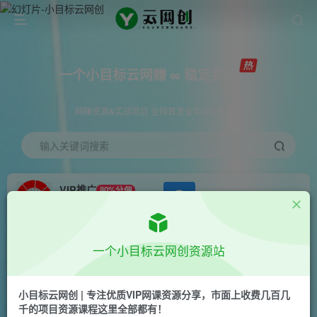
一个小目标云网赚 ∞ 稳定更新
网赚资源&实战项目 全网首发全年365天更新
输入关键词搜索
VIP推广
80%分佣
APP下载
GO
会员专属推广链接
首页
创业课程
会员免费
正文
一个小目标云网创资源站
Shopify独立站进阶课程-Facebook营销-跨境电商
教程
小目标云网创 | 专注优质VIP网课资源分享，市面上收费几百几
千的项目资源课程这里全部都有！