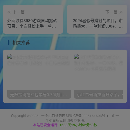
上一篇
下一篇
外面收费3980游戏自动搬砖
2024暑假最赚钱的项目，市
项目，小白轻松上手，单号
场很大，一单利润300+，每
收益50＋，批量操作月入2W
天可批量操作
＋
相关推荐
无限接码撸红包单号0.75项目无偿分享给你【揭秘】
小红
Copyright © 2023 ·
一个小目标云网创鄂ICP备2025161603号-1
· 由
一
个小目标云网创
强力驱动.
本站已安全运行:
1638天19小时52分53秒