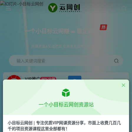
一个小目标云网赚 ∞ 稳定更新
网赚资源&实战项目 全网首发全年365天更新
输入关键词搜索
VIP推广
80%分佣
APP下载
GO
会员专属推广链接
首页
创业课程
会员免费
正文
一个小目标云网创资源站
宝妈IP轻创营第三期，人人都能抓住的流量风口
小目标云网创 | 专注优质VIP网课资源分享，市面上收费几百几
一个小目标云网创
千的项目资源课程这里全部都有！
关注
私信
2年前发布