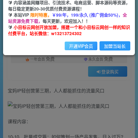
🔰 内容涵盖网赚项目、引流技术、电商运营、脚本源码等资源，
每日稳定更新20-30优质付费资源课程！
7
0
🔰 本站VIP
限时特惠，
￥99/年，199/永久 (推广佣金50%)，
全
付费资源
站资源免费下载，
每天更新，欢迎加入！！
宝妈IP轻创营第三期，人人都能抓住的流量风口
🔰
小目标云网创开放加盟，搭建一个和小目标云网创一样的知识
付费平台，站长微信：w13213724302
此内容为付费资源，请付费后查看
9.9
限时特惠
开通VIP会员
加盟当站长
99
云币
云币
免费
免费
一年会员
永久会员
登录购买
宝妈IP轻创营第三期，人人都能抓住的流量风口
课程内容：
10-10、批量成交篇：如何策划一场产品发售，日入过万?