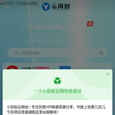
一个小目标云网赚 ∞ 稳定更新
网赚资源&实战项目 全网首发全年365天更新
输入关键词搜索
VIP推广
80%分佣
APP下载
GO
会员专属推广链接
首页
创业课程
会员免费
正文
一个小目标云网创资源站
AI绘画课程-零基础入门-ai掘金
小目标云网创 | 专注优质VIP网课资源分享，市面上收费几百几
一个小目标云网创
千的项目资源课程这里全部都有！
关注
私信
2年前发布