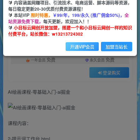
🔰 内容涵盖网赚项目、引流技术、电商运营、脚本源码等资源，
每日稳定更新20-30优质付费资源课程！
9
0
🔰 本站VIP
限时特惠，
￥99/年，199/永久 (推广佣金50%)，
全
付费资源
站资源免费下载，
每天更新，欢迎加入！！
AI绘画课程-零基础入门-ai掘金
🔰
小目标云网创开放加盟，搭建一个和小目标云网创一样的知识
付费平台，站长微信：w13213724302
此内容为付费资源，请付费后查看
9.9
限时特惠
开通VIP会员
加盟当站长
99
云币
云币
免费
免费
一年会员
永久会员
登录购买
AI绘画课程-零基础入门-ai掘金
课程内容：
2-提示词工作台.html