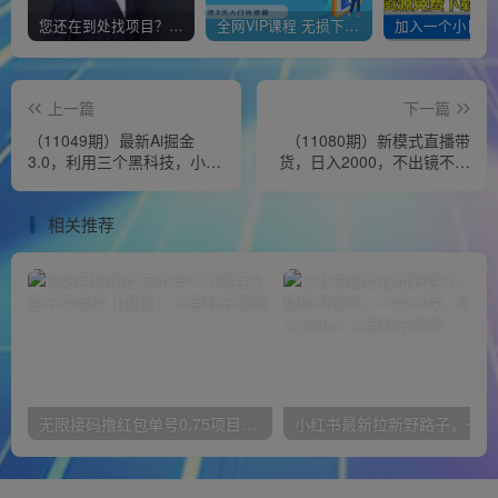
您还在到处找项目？还在当韭菜？我靠经营“一个小目标网创商城”年入百W+，曾经我也负债累累!
全网VIP课程 无损下载~
上一篇
下一篇
（11049期）最新Ai掘金
（11080期）新模式直播带
3.0，利用三个黑科技，小白
货，日入2000，不出镜不露
只需搬运，多平台发布，矩
脸，小白轻松上手
阵操作…
相关推荐
无限接码撸红包单号0.75项目无偿分享给你【揭秘】
小红