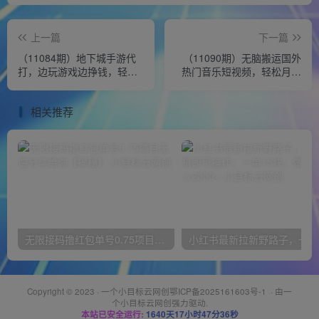
上一篇
下一篇
（11084期）地下城手游代
（11090期）无脑搬运国外
打，边玩游戏边挣钱，轻松
热门音乐短视频，轻松月入
日入1000+，小白轻松上
过万
手，蓝海项目
相关推荐
无限接码撸红包单号0.75项目无偿分享给你【揭秘】
小红
Copyright © 2023 ·
一个小目标云网创鄂ICP备2025161603号-1
· 由
一
个小目标云网创
强力驱动.
本站已安全运行:
1640天17小时47分36秒