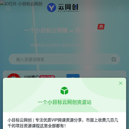
一个小目标云网赚 ∞ 稳定更新
网赚资源&实战项目 全网首发全年365天更新
输入关键词搜索
VIP推广
80%分佣
APP下载
GO
会员专属推广链接
首页
创业课程
会员免费
正文
一个小目标云网创资源站
（11091期）最新拼多多模式日入4K+两天销量过
百单，无学费、 老运营代操作、小白福…
小目标云网创 | 专注优质VIP网课资源分享，市面上收费几百几
千的项目资源课程这里全部都有！