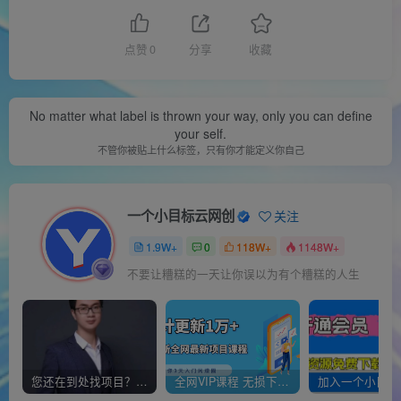
点赞
0
分享
收藏
No matter what label is thrown your way, only you can define
your self.
不管你被贴上什么标签，只有你才能定义你自己
一个小目标云网创
关注
1.9W+
0
118W+
1148W+
不要让糟糕的一天让你误以为有个糟糕的人生
您还在到处找项目？还在当韭菜？我靠经营“一个小目标网创商城”年入百W+，曾经我也负债累累!
全网VIP课程 无损下载~