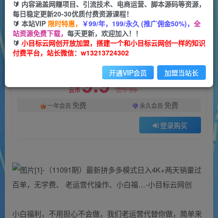
一个小目标云网创
🔰 内容涵盖网赚项目、引流技术、电商运营、脚本源码等资源，
关注
私信
2年前发布
每日稳定更新20-30优质付费资源课程！
🔰 本站VIP
限时特惠，
￥99/年，199/永久 (推广佣金50%)，
全
31
0
站资源免费下载，
每天更新，欢迎加入！！
付费资源
🔰
小目标云网创开放加盟，搭建一个和小目标云网创一样的知识
付费平台，站长微信：w13213724302
（11091期）最新拼多多模式日入4K+两天销量过百单，无学费、 老运营代操作、小白福…
此内容为付费资源，请付费后查看
开通VIP会员
加盟当站长
9.9
限时特惠
99
云币
云币
免费
免费
一年会员
永久会员
登录购买
小白福利，不用担心不会做，我们老运营代替你做，简单来