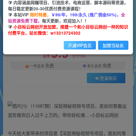
一个小目标云网创
🔰 内容涵盖网赚项目、引流技术、电商运营、脚本源码等资源，
关注
私信
2年前发布
每日稳定更新20-30优质付费资源课程！
🔰 本站VIP
限时特惠，
￥99/年，199/永久 (推广佣金50%)，
全
29
0
站资源免费下载，
每天更新，欢迎加入！！
付费资源
🔰
小目标云网创开放加盟，搭建一个和小目标云网创一样的知识
付费平台，站长微信：w13213724302
（11087期）深层揭秘视频号项目，是如何靠搬运混剪做到日入过千上万的，带你轻松爆…
此内容为付费资源，请付费后查看
开通VIP会员
加盟当站长
9.9
限时特惠
99
云币
云币
免费
免费
一年会员
永久会员
登录购买
今天给大家带来的项目是【深层揭秘视频号项目，是如何靠