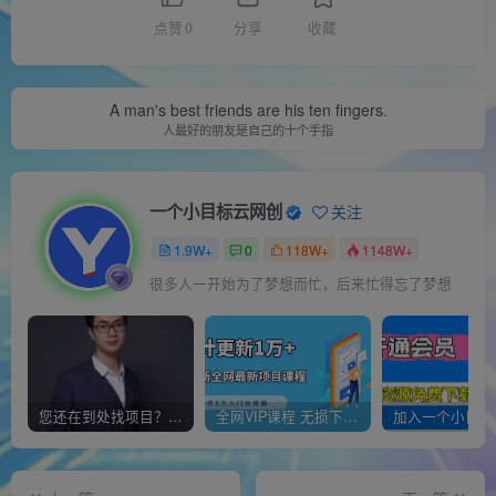
点赞
0
分享
收藏
A man's best friends are his ten fingers.
人最好的朋友是自己的十个手指
一个小目标云网创
关注
1.9W+
0
118W+
1148W+
很多人一开始为了梦想而忙，后来忙得忘了梦想
您还在到处找项目？还在当韭菜？我靠经营“一个小目标网创商城”年入百W+，曾经我也负债累累!
全网VIP课程 无损下载~