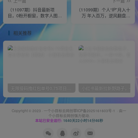
上一篇
下一篇
（11097期）抖音最新项
（11099期）个人“IP”月入十
目，0粉开橱窗，数字人图文
万 年入百万，逆风翻盘秘
带货，流量爆炸，简单操
籍！
作，日入1000
相关推荐
无限接码撸红包单号0.75项目无偿分享给你【揭秘】
小红
Copyright © 2023 ·
一个小目标云网创鄂ICP备2025161603号-1
· 由
一
个小目标云网创
强力驱动.
本站已安全运行:
1640天22小时14分47秒