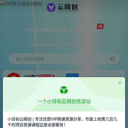
一个小目标云网赚 ∞ 稳定更新
网赚资源&实战项目 全网首发全年365天更新
输入关键词搜索
VIP推广
80%分佣
APP下载
GO
会员专属推广链接
首页
创业课程
会员免费
正文
一个小目标云网创资源站
（11087期）深层揭秘视频号项目，是如何靠搬运
混剪做到日入过千上万的，带你轻松爆…
小目标云网创 | 专注优质VIP网课资源分享，市面上收费几百几
千的项目资源课程这里全部都有！