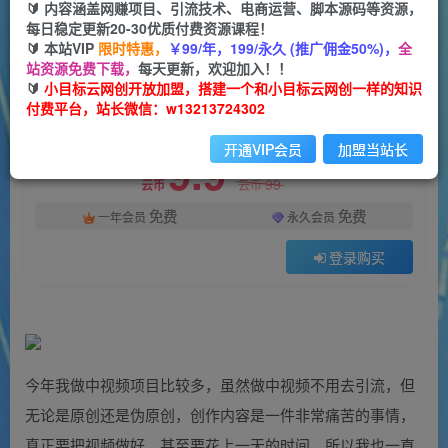
一个小目标云网创
🔰 内容涵盖网赚项目、引流技术、电商运营、脚本源码等资源，
关注
私信
2年前发布
每日稳定更新20-30优质付费资源课程！
🔰 本站VIP
限时特惠，
￥99/年，199/永久 (推广佣金50%)，
全
2
0
站资源免费下载，
每天更新，欢迎加入！！
付费资源
🔰
小目标云网创开放加盟，搭建一个和小目标云网创一样的知识
付费平台，站长微信：w13213724302
情感小众赛道，一键生成100%过原创，操作简单收入可观，越赚钱的事越简单
此内容为付费资源，请付费后查看
开通VIP会员
加盟当站长
9.9
限时特惠
99
云币
云币
免费
免费
一年会员
永久会员
登录购买
今年我做中视频项目比较多，虽然做中视频不用去引流，但
无论是原创还是伪原创，创作内容是一件非常痛苦的事情，
真正要把视频做好，甚至要花上一天的时间，所以我也一直