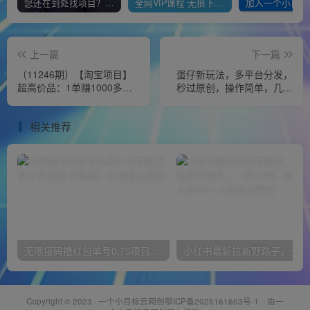
您还在到处找项目？还在当韭菜？我靠经营“一个小目标网创商城”年入百W+，曾经我也负债累累!
全网VIP课程 无损下载~
上一篇
下一篇
（11246期）【淘宝项目】
蛋仔新玩法，多平台分发，
超高价品：1单赚1000多，0
秒过原创，操作简单，几分
基础年入百万，可批量放大
钟一条作品，狂撸分成收益
【揭秘】
相关推荐
无限接码撸红包单号0.75项目无偿分享给你【揭秘】
小红
Copyright © 2023 ·
一个小目标云网创鄂ICP备2025161603号-1
· 由
一