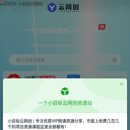
一个小目标云网赚 ∞ 稳定更新
网赚资源&实战项目 全网首发全年365天更新
输入关键词搜索
VIP推广
80%分佣
APP下载
GO
会员专属推广链接
首页
创业课程
会员免费
正文
一个小目标云网创资源站
情感小众赛道，一键生成100%过原创，操作简单
收入可观，越赚钱的事越简单
小目标云网创 | 专注优质VIP网课资源分享，市面上收费几百几
千的项目资源课程这里全部都有！