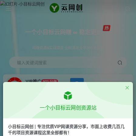
一个小目标云网赚 ∞ 稳定更新
网赚资源&实战项目 全网首发全年365天更新
输入关键词搜索
VIP推广
80%分佣
APP下载
GO
会员专属推广链接
首页
会员免费
正文
一个小目标云网创资源站
零基础Codex智能体系统课｜从零吃透Codex核心
逻辑、技能管理与IDE工具，搭建专属私人AI自动
小目标云网创 | 专注优质VIP网课资源分享，市面上收费几百几
千的项目资源课程这里全部都有！
化工作流