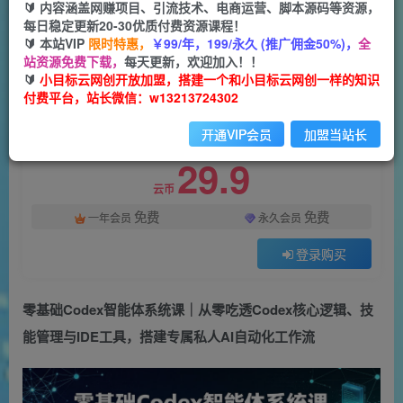
🔰 内容涵盖网赚项目、引流技术、电商运营、脚本源码等资源，
每日稳定更新20-30优质付费资源课程！
一个小目标云网创
关注
私信
🔰 本站VIP
限时特惠，
￥99/年，199/永久 (推广佣金50%)，
全
32天前更新
站资源免费下载，
每天更新，欢迎加入！！
97
13
🔰
小目标云网创开放加盟，搭建一个和小目标云网创一样的知识
付费平台，站长微信：w13213724302
付费阅读
零基础Codex智能体系统课｜从零吃透Codex核心逻辑、技能管理与IDE工具，搭建专属私人AI自动化工作流
开通VIP会员
加盟当站长
此内容为付费阅读，请付费后查看
29.9
云币
免费
免费
一年会员
永久会员
登录购买
零基础
Codex智能体系统课
｜从零吃透Codex核心逻辑、技
能管理与IDE工具，搭建专属私人AI自动化工作流