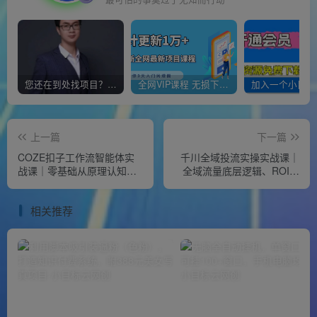
您还在到处找项目？还在当韭菜？我靠经营“一个小目标网创商城”年入百W+，曾经我也负债累累!
全网VIP课程 无损下载~
上一篇
下一篇
COZE扣子工作流智能体实
千川全域投流实操实战课｜
战课｜零基础从原理认知、
全域流量底层逻辑、ROI优
变量JSON解析到自媒体/商
化控消耗、品牌推广、新号
业宣传片自动化工作流全教
起量、商品卡&乘方全流程落
相关推荐
程
地