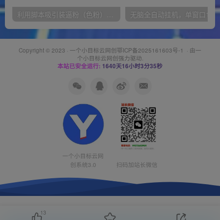
利用脚本吸引装逼粉（色粉），打造知识付费系统，附388元美女写真项目
无脑全自动挂机，单窗口
Copyright © 2023 ·
一个小目标云网创鄂ICP备2025161603号-1
· 由
一
个小目标云网创
强力驱动.
本站已安全运行:
1640天16小时3分35秒
一个小目标云网
创系统3.0
扫码加站长微信
13