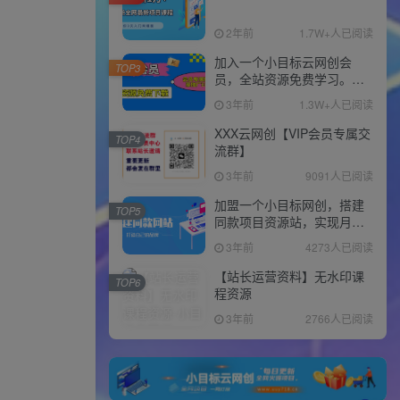
2年前
1.7W+人已阅读
加入一个小目标云网创会
TOP3
员，全站资源免费学习。更
可享受推广高达80%分佣！
3年前
1.3W+人已阅读
XXX云网创【VIP会员专属交
TOP4
流群】
3年前
9091人已阅读
加盟一个小目标网创，搭建
TOP5
同款项目资源站，实现月入
10w+！！
3年前
4273人已阅读
【站长运营资料】无水印课
TOP6
程资源
3年前
2766人已阅读