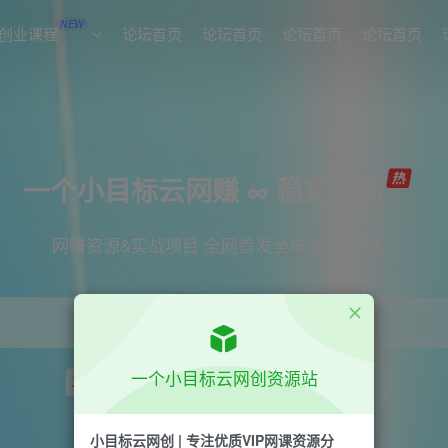
NEW
创业课程
论坛首页
论坛首页
论坛首页
论坛首页
一个小目标云网赚 ∞ 稳定更新
网赚资源&实战项目 全网首发全年365天更新
一个小目标云网创资源站
项目
引流
短视频
抖音
剪辑
小红书
小目标云网创 | 专注优质VIP网课资源分