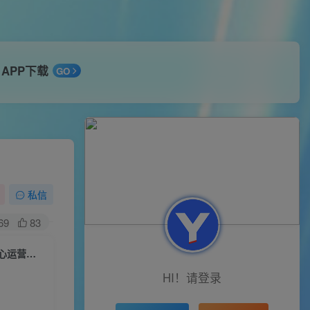
APP下载
GO
私信
69
83
吕承洺千川*单品日不落线上速成课，快速提升千川认知，掌握单品店播核心运营技能
HI！请登录