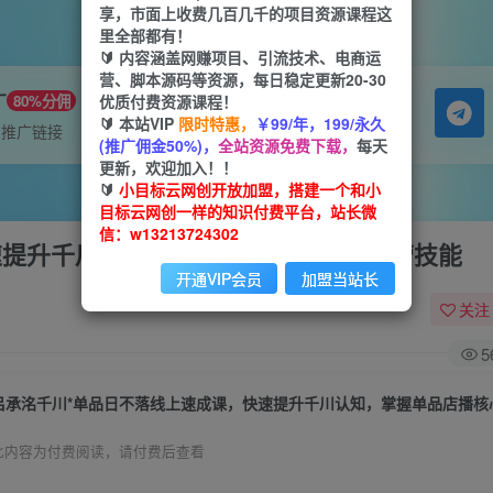
享，市面上收费几百几千的项目资源课程这
里全部都有！
🔰 内容涵盖网赚项目、引流技术、电商运
营、脚本源码等资源，每日稳定更新20-30
广
优质付费资源课程！
80%分佣
🔰 本站VIP
限时特惠，
￥99/年，199/永久
属推广链接
(推广佣金50%)，
全站资源免费下载，
每天
更新，欢迎加入！！
🔰
小目标云网创开放加盟，搭建一个和小
目标云网创一样的知识付费平台，站长微
信：w13213724302
速提升千川认知，掌握单品店播核心运营技能
开通VIP会员
加盟当站长
关注
5
此内容为付费阅读，请付费后查看