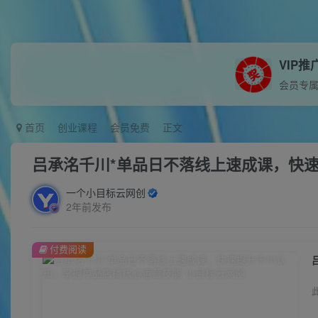
VIP推
会员专
首页
创业课程
会员免费
正文
吕承洺千川*单品日不落线上速成课，快
一个小目标云网创
2年前发布
付费阅读