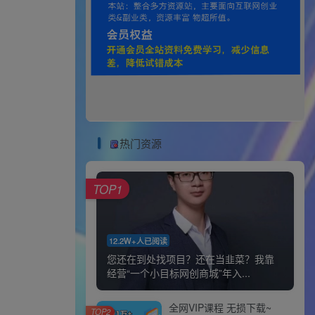
热门资源
TOP1
12.2W+人已阅读
您还在到处找项目？还在当韭菜？我靠
经营“一个小目标网创商城”年入...
全网VIP课程 无损下载~
TOP2