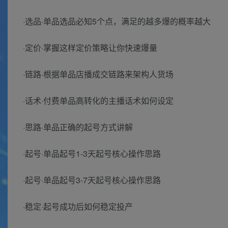
·选品·单品选品必知5个点，满足的越多爆的概率越大
·定价·掌握这样定价策略让你快速爆量
·链路·根据单品店播成交链路来架构人货场
·话术·付费单品高转化的主播话术如何设定
·思路·单品正确的起号方式讲解
·起号·单品起号1-3天起号核心操作思路
·起号·单品起号3-7天起号核心操作思路
·稳定·起号成功后如何稳定投产