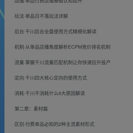
·店播·单品付费店播基础认知提升
·玩法·单品日不落玩法详解
·后台·千川后台全盘使用方式精细化解读
·机制·从单品店播角度解析ECPM竞价排名机制
·流量·掌握千川流量匹配机制让你快速拉升投产
·定向·千川四大核心定向的使用方式
·消耗·千川不消耗什么6大原因解读
·第二章：素材篇
·区别·付费单品必知的2种主流素材形式