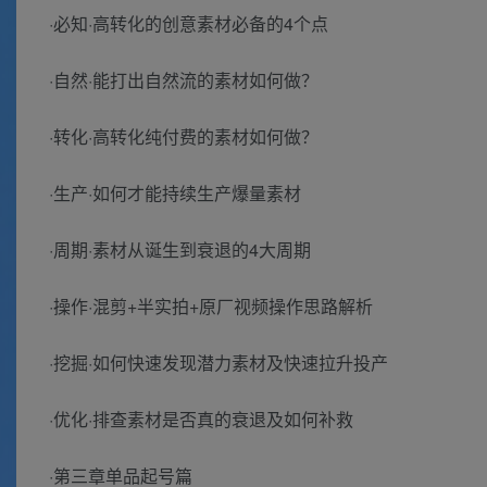
·必知·高转化的创意素材必备的4个点
·自然·能打出自然流的素材如何做？
·转化·高转化纯付费的素材如何做？
·生产·如何才能持续生产爆量素材
·周期·素材从诞生到衰退的4大周期
·操作·混剪+半实拍+原厂视频操作思路解析
·挖掘·如何快速发现潜力素材及快速拉升投产
·优化·排查素材是否真的衰退及如何补救
·第三章单品起号篇