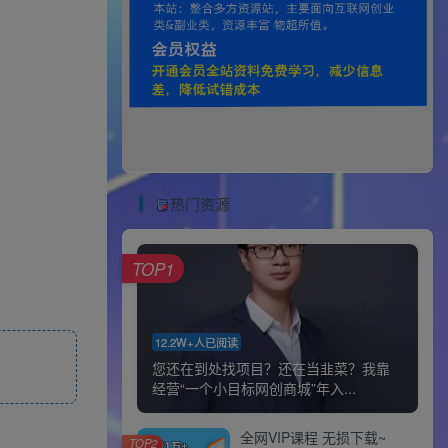
热门资源
TOP1
12.2W+人已阅读
您还在到处找项目？还在当韭菜？我靠
经营“一个小目标网创商城”年入...
全网VIP课程 无损下载~
TOP2