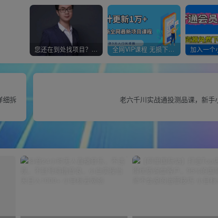
您还在到处找项目？还在当韭菜？我靠经营“一个小目标网创商城”年入百W+，曾经我也负债累累!
全网VIP课程 无损下载~
详细拆
老六千川实战通投测品课，新手