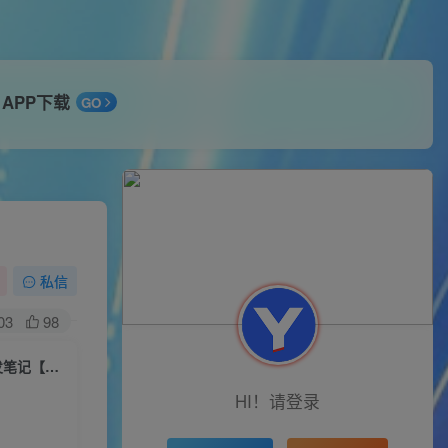
APP下载
GO
】
私信
03
98
2023小红书系列第二期虚拟资源私域变现爆单，不用开店简单暴利0门槛发笔记【揭秘】
HI！请登录