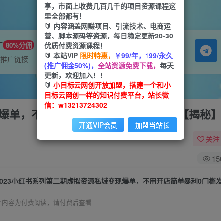
享，市面上收费几百几千的项目资源课程这
里全部都有！
🔰 内容涵盖网赚项目、引流技术、电商运
营、脚本源码等资源，每日稳定更新20-30
广
优质付费资源课程！
80%分佣
🔰 本站VIP
限时特惠，
￥99/年，199/永久
属推广链接
(推广佣金50%)，
全站资源免费下载，
每天
更新，欢迎加入！！
🔰
小目标云网创开放加盟，搭建一个和小
目标云网创一样的知识付费平台，站长微
信：w13213724302
现爆单，不用开店简单暴利0门槛发笔记【揭秘
开通VIP会员
加盟当站长
关注
15
此内容为付费阅读，请付费后查看