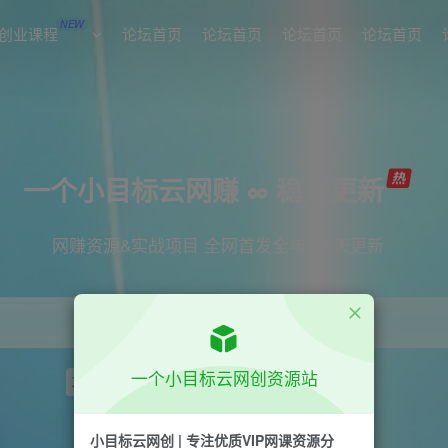
NEW
创业课程
论坛首页
论坛首页
论坛首页
论坛首页
一个小目标云网赚 ∞ 稳定更新
网赚资源&实战项目 全网首发全年365天更新
一个小目标云网创资源站
项目
引流
短视频
抖音
剪辑
小红书
小目标云网创 | 专注优质VIP网课资源分