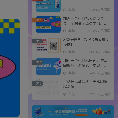
2年前
1.7W+人已阅读
加入一个小目标云网创会
TOP3
员，全站资源免费学习。更
可享受推广高达80%分佣！
3年前
1.3W+人已阅读
XXX云网创【VIP会员专属交
TOP4
流群】
3年前
9091人已阅读
加盟一个小目标网创，搭建
TOP5
同款项目资源站，实现月入
10w+！！
3年前
4273人已阅读
【站长运营资料】无水印课
TOP6
程资源
3年前
2766人已阅读