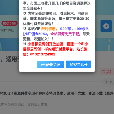
享，市面上收费几百几千的项目资源课程这
里全部都有！
🔰 内容涵盖网赚项目、引流技术、电商运
营、脚本源码等资源，每日稳定更新20-30
广
优质付费资源课程！
80%分佣
🔰 本站VIP
限时特惠，
￥99/年，199/永久
属推广链接
(推广佣金50%)，
全站资源免费下载，
每天
更新，欢迎加入！！
🔰
小目标云网创开放加盟，搭建一个和小
目标云网创一样的知识付费平台，站长微
信：w13213724302
量主，适用于文章，资源下载【源码+教程】
开通VIP会员
加盟当站长
关注
15
星宿UI2.4资源付费变现小程序支持流量主，适用于文章，资源下载【源码
此内容为付费阅读，请付费后查看