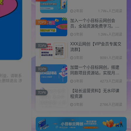
2年前
1.7W+人已阅读
加入一个小目标云网创会
TOP3
员，全站资源免费学习。更
可享受推广高达80%分佣！
3年前
1.3W+人已阅读
XXX云网创【VIP会员专属交
TOP4
流群】
3年前
9091人已阅读
加盟一个小目标网创，搭建
TOP5
同款项目资源站，实现月入
利益，请联系
10w+！！
上删除退出 涉
3年前
4273人已阅读
【站长运营资料】无水印课
TOP6
程资源
3年前
2766人已阅读