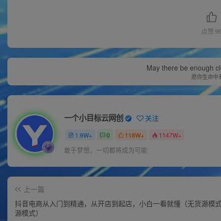
点赞
9
May there be enough clo
愿你生命中
一个小目标云网创
关注
1.9W+
0
118W+
1147W+
敢于梦想，一切都将成为可能
上一篇
抖音电商从入门到精通，从开店到起店，小白一看就懂（无货源模式
源模式）