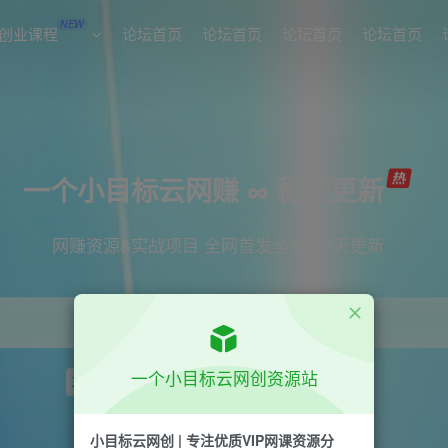
NEW
创业课程
论坛首页
论坛首页
论坛首页
论坛首页
一个小目标云网赚 ∞ 稳定更新
网赚资源&实战项目 全网首发全年365天更新
一个小目标云网创资源站
项目
引流
短视频
抖音
剪辑
小红书
小目标云网创 | 专注优质VIP网课资源分