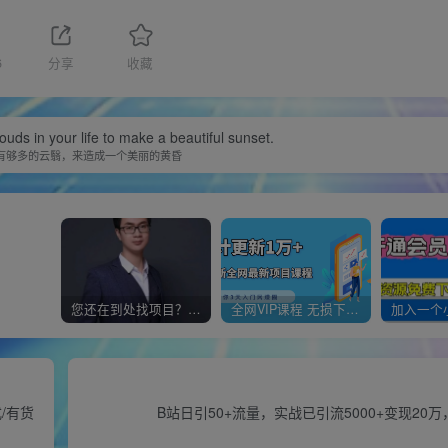
6
分享
收藏
uds in your life to make a beautiful sunset.
有够多的云翳，来造成一个美丽的黄昏
您还在到处找项目？还在当韭菜？我靠经营“一个小目标网创商城”年入百W+，曾经我也负债累累!
全网VIP课程 无损下载~
/有货
B站日引50+流量，实战已引流5000+变现20