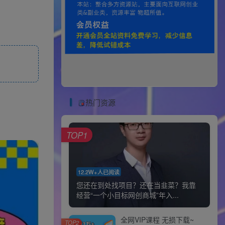
热门资源
TOP1
12.2W+人已阅读
您还在到处找项目？还在当韭菜？我靠
经营“一个小目标网创商城”年入...
全网VIP课程 无损下载~
TOP2