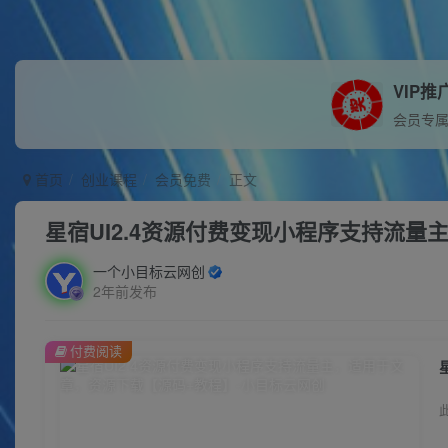
VIP推
会员专
首页
创业课程
会员免费
正文
星宿UI2.4资源付费变现小程序支持流
一个小目标云网创
2年前发布
付费阅读