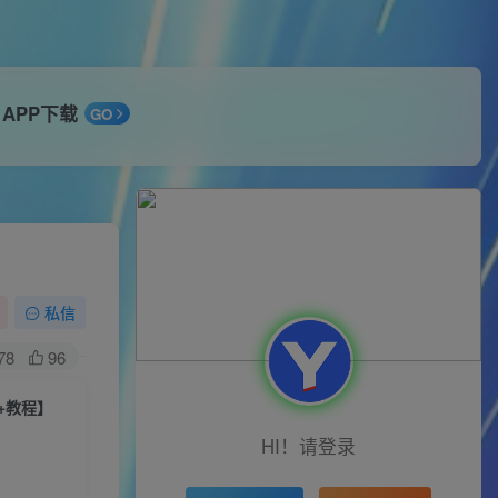
APP下载
GO
私信
78
96
+教程】
HI！请登录