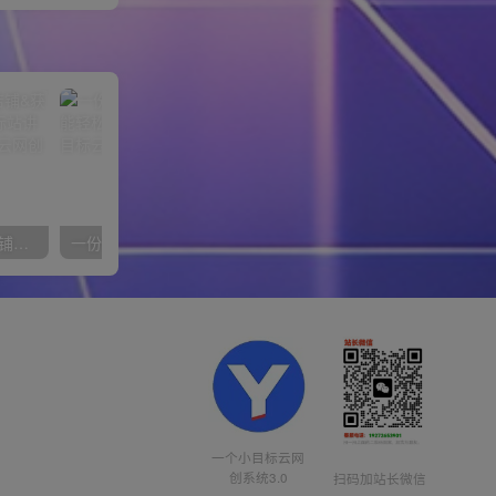
【阿里国际站】打造Top店铺&获得优质询盘客户，​95%的国际站讲师不会说的运营技巧
一份资料多种变现方式，小白也能轻松上手，日入800不是问题
一个小目标云网
创系统3.0
扫码加站长微信