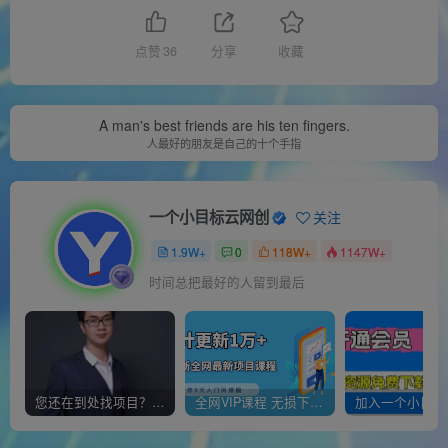
点赞
36
分享
收藏
A man's best friends are his ten fingers.
人最好的朋友是自己的十个手指
一个小目标云网创
关注
1.9W+
0
118W+
1147W+
时间总把最好的人留到最后
您还在到处找项目？还在当韭菜？我靠经营“一个小目标网创商城”年入百W+，曾经我也负债累累!
全网VIP课程 无损下载~