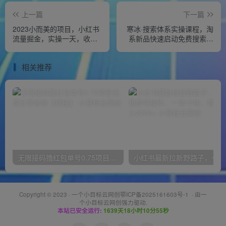
上一篇
下一篇
2023小而美的项目，小红书
寒冰·搜索体系实操课程，淘
流量掘金，实操一天，收益
系新品快速启动免费搜索流
200+【揭秘】
量核心实操体系
相关推荐
无限接码撸红包单号0.75项目无偿分享给你【揭秘】
小红
Copyright © 2023 ·
一个小目标云网创鄂ICP备2025161603号-1
· 由
一
个小目标云网创
强力驱动.
本站已安全运行:
1639天18小时10分55秒