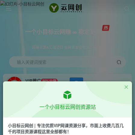
一个小目标云网赚 ∞ 稳定更新
网赚资源&实战项目 全网首发全年365天更新
输入关键词搜索
VIP推广
80%分佣
APP下载
GO
会员专属推广链接
首页
创业课程
会员免费
正文
一个小目标云网创资源站
TikTok爆品选品逻辑及运营思路：解决网络环境
快速入门TikTok
小目标云网创 | 专注优质VIP网课资源分享，市面上收费几百几
千的项目资源课程这里全部都有！