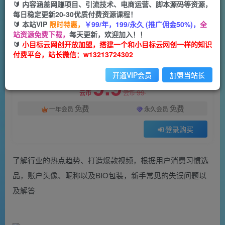
一个小目标云网创
🔰 内容涵盖网赚项目、引流技术、电商运营、脚本源码等资源，
关注
私信
2年前发布
每日稳定更新20-30优质付费资源课程！
🔰 本站VIP
限时特惠，
￥99/年，199/永久 (推广佣金50%)，
全
813
36
站资源免费下载，
每天更新，欢迎加入！！
付费阅读
🔰
小目标云网创开放加盟，搭建一个和小目标云网创一样的知识
付费平台，站长微信：w13213724302
TikTok爆品选品逻辑及运营思路：解决网络环境快速入门TikTok
此内容为付费阅读，请付费后查看
开通VIP会员
加盟当站长
9.9
99
云币
云币
免费
免费
一年会员
永久会员
登录购买
了解行业的热点趋势、打造爆款视频，根据用户消费习惯选
品，账户头像、昵称以及BIO包装，新手常见的失误问题以
及解答