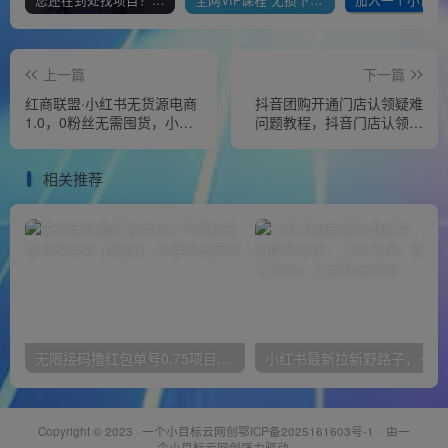
您还在到处找项目？还在当韭菜？我靠经营“一个小目标网创商城”年入百W+，曾经我也负债累累!
全网VIP课程 无损下载~
上一篇
下一篇
红商联盟·小红书无货源电商
抖音团购开通门店认领疑难
1.0，0粉丝无需囤货，小白
问题教程，抖音门店认领流
也可以轻松上手的无货源项
程
目
相关推荐
无限接码撸红包单号0.75项目无偿分享给你【揭秘】
小红
Copyright © 2023 ·
一个小目标云网创鄂ICP备2025161603号-1
· 由
一
个小目标云网创
强力驱动.