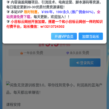
一个小目标云网创
🔰 内容涵盖网赚项目、引流技术、电商运营、脚本源码等资源，
关注
私信
2年前发布
每日稳定更新20-30优质付费资源课程！
🔰 本站VIP
限时特惠，
￥99/年，199/永久 (推广佣金50%)，
全
618
109
站资源免费下载，
每天更新，欢迎加入！！
付费阅读
🔰
小目标云网创开放加盟，搭建一个和小目标云网创一样的知识
付费平台，站长微信：w13213724302
闲鱼无货源训练营3.0，带你找到竞争小，利润高的蓝海产品，每天都出单赚钱！
此内容为付费阅读，请付费后查看
开通VIP会员
加盟当站长
9.9
99
云币
云币
免费
免费
一年会员
永久会员
登录购买
课程安排