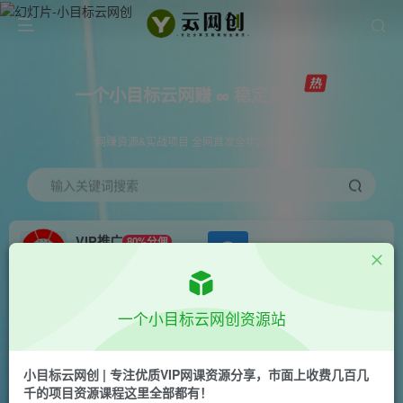
一个小目标云网赚 ∞ 稳定更新
网赚资源&实战项目 全网首发全年365天更新
输入关键词搜索
VIP推广
80%分佣
APP下载
GO
会员专属推广链接
首页
创业课程
会员免费
正文
一个小目标云网创资源站
闲鱼无货源训练营3.0，带你找到竞争小，利润高
的蓝海产品，每天都出单赚钱！
小目标云网创 | 专注优质VIP网课资源分享，市面上收费几百几
千的项目资源课程这里全部都有！