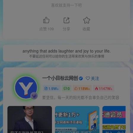
喜欢就支持一下吧
点赞
109
分享
收藏
anything that adds laughter and joy to your life.
不要延迟任何可以给你的生活带来欢笑与快乐的事情
一个小目标云网创
关注
1.9W+
0
118W+
1147W+
要坚信，每一天的阳光都不会辜负自己的笑容