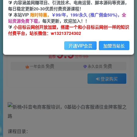
一个小目标云网创
🔰 内容涵盖网赚项目、引流技术、电商运营、脚本源码等资源，
关注
私信
2年前发布
每日稳定更新20-30优质付费资源课程！
🔰 本站VIP
限时特惠，
￥99/年，199/永久 (推广佣金50%)，
全
1665
63
站资源免费下载，
每天更新，欢迎加入！！
付费阅读
🔰
小目标云网创开放加盟，搭建一个和小目标云网创一样的知识
付费平台，站长微信：w13213724302
新楠•抖音电商客服培训，0基础小白客服通往金牌客服之路
此内容为付费阅读，请付费后查看
开通VIP会员
加盟当站长
9.9
99
云币
云币
免费
免费
一年会员
永久会员
登录购买
课程目录：