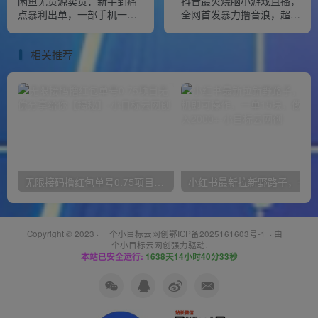
闲鱼无货源卖货：新手到痛
抖音最火烧脑小游戏直播，
点暴利出单，一部手机一个
全网首发暴力撸音浪，超强
人就能操作（18节课）
的涨粉能力【揭秘】
相关推荐
无限接码撸红包单号0.75项目无偿分享给你【揭秘】
小红
Copyright © 2023 ·
一个小目标云网创鄂ICP备2025161603号-1
· 由
一
个小目标云网创
强力驱动.
本站已安全运行:
1638天14小时40分33秒