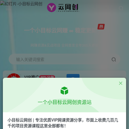
一个小目标云网赚 ∞ 稳定更新
网赚资源&实战项目 全网首发全年365天更新
输入关键词搜索
VIP推广
80%分佣
APP下载
GO
会员专属推广链接
首页
创业课程
会员免费
正文
一个小目标云网创资源站
新楠•抖音电商客服培训，0基础小白客服通往金牌
客服之路
小目标云网创 | 专注优质VIP网课资源分享，市面上收费几百几
千的项目资源课程这里全部都有！