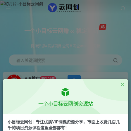
一个小目标云网赚 ∞ 稳定更新
网赚资源&实战项目 全网首发全年365天更新
输入关键词搜索
VIP推广
80%分佣
APP下载
GO
会员专属推广链接
首页
创业课程
会员免费
正文
一个小目标云网创资源站
那个腾·视频号直播运营，​视频号直播推流逻辑/流
量渠道解析/直播起号攻略/直播实操技巧
小目标云网创 | 专注优质VIP网课资源分享，市面上收费几百几
千的项目资源课程这里全部都有！