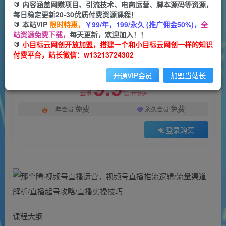
一个小目标云网创
🔰 内容涵盖网赚项目、引流技术、电商运营、脚本源码等资源，
关注
私信
2年前发布
每日稳定更新20-30优质付费资源课程！
🔰 本站VIP
限时特惠，
￥99/年，199/永久 (推广佣金50%)，
全
1559
134
站资源免费下载，
每天更新，欢迎加入！！
付费阅读
🔰
小目标云网创开放加盟，搭建一个和小目标云网创一样的知识
付费平台，站长微信：w13213724302
那个腾·视频号直播运营，​视频号直播推流逻辑/流量渠道解析/直播起号攻略/直播实操技巧
此内容为付费阅读，请付费后查看
开通VIP会员
加盟当站长
9.9
99
云币
云币
免费
免费
一年会员
永久会员
登录购买
课程大纲