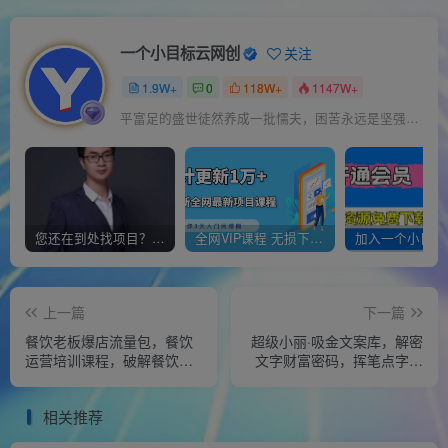
一个小目标云网创
关注
1.9W+
0
118W+
1147W+
平富足的盛世徒然养成一批懦夫，困苦永远是坚强之母
您还在到处找项目？还在当韭菜？我靠经营“一个小目标网创商城”年入百W+，曾经我也负债累累!
全网VIP课程 无损下载~
上一篇
下一篇
餐饮老板爆店流量包，餐饮
超级小丽·吸金文案库，解密
运营培训课程，破解餐饮店
文字财富密码，挥笔点字成
老板流量焦虑
金，超30万字精华内容
相关推荐