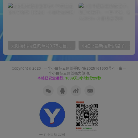
无限接码撸红包单号0.75项目无偿分享给你【揭秘】
小红
Copyright © 2023 ·
一个小目标云网创鄂ICP备2025161603号-1
· 由
一
个小目标云网创
强力驱动.
本站已安全运行:
1639天3小时2分30秒
一个小目标云网