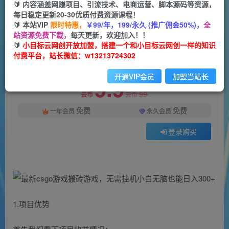
一个小目标云网创
🔰 内容涵盖网赚项目、引流技术、电商运营、脚本源码等资源，
关注
私信
2年前发布
每日稳定更新20-30优质付费资源课程！
🔰 本站VIP
限时特惠，
￥99/年，199/永久 (推广佣金50%)，
全
1600
123
站资源免费下载，
每天更新，欢迎加入！！
付费阅读
🔰
小目标云网创开放加盟，搭建一个和小目标云网创一样的知识
付费平台，站长微信：w13213724302
最新csgo游戏搬砖游戏，无需挂机小白无脑也能日入300+
此内容为付费阅读，请付费后查看
开通VIP会员
加盟当站长
9.9
99
云币
云币
免费
免费
一年会员
永久会员
登录购买
1.项目优势