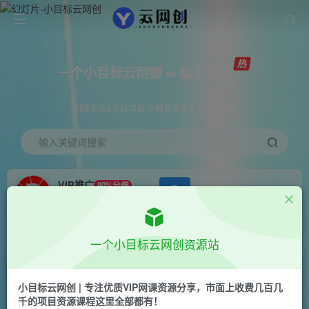
一个小目标云网赚 ∞ 稳定更新
网赚资源&实战项目 全网首发全年365天更新
输入关键词搜索
VIP推广
80%分佣
APP下载
GO
会员专属推广链接
首页
创业课程
会员免费
正文
一个小目标云网创资源站
0粉自然流实战起号课，抖音新号0~1晋升大神之
路，打造千万带货直播运营投放课
小目标云网创 | 专注优质VIP网课资源分享，市面上收费几百几
千的项目资源课程这里全部都有！