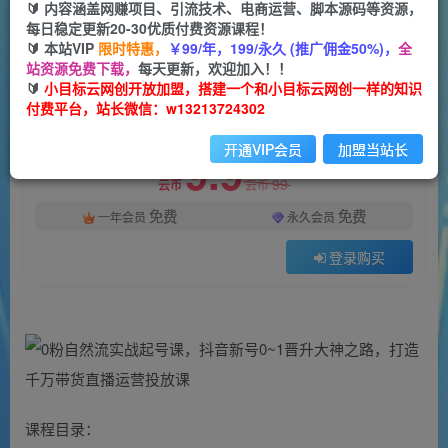
一个小目标云网创
🔰 内容涵盖网赚项目、引流技术、电商运营、脚本源码等资源，
关注
私信
2年前发布
每日稳定更新20-30优质付费资源课程！
🔰 本站VIP
限时特惠，
￥99/年，199/永久 (推广佣金50%)，
全
1979
32
站资源免费下载，
每天更新，欢迎加入！！
付费阅读
🔰
小目标云网创开放加盟，搭建一个和小目标云网创一样的知识
付费平台，站长微信：w13213724302
0粉自然流实战起号课，抖音新号0~1晋升大神之路，打造千万带货直播运营投放课
此内容为付费阅读，请付费后查看
开通VIP会员
加盟当站长
9.9
99
云币
云币
免费
免费
一年会员
永久会员
登录购买
课程目录：