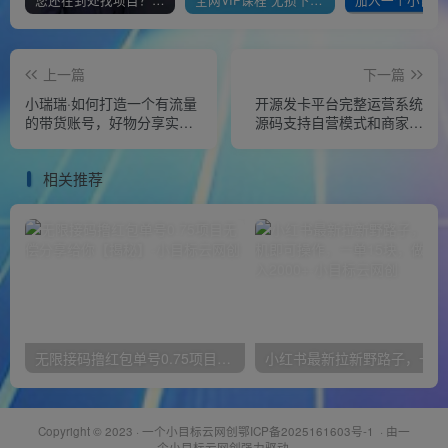
您还在到处找项目？还在当韭菜？我靠经营“一个小目标网创商城”年入百W+，曾经我也负债累累!
全网VIP课程 无损下载~
上一篇
下一篇
小瑞瑞·如何打造一个有流量
开源发卡平台完整运营系统
的带货账号，好物分享实操
源码支持自营模式和商家入
课程，内容详细易懂
驻模式+搭建视频教程
相关推荐
无限接码撸红包单号0.75项目无偿分享给你【揭秘】
小红
Copyright © 2023 ·
一个小目标云网创鄂ICP备2025161603号-1
· 由
一
个小目标云网创
强力驱动.