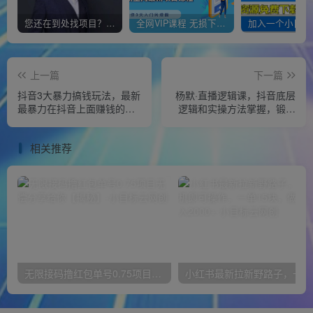
您还在到处找项目？还在当韭菜？我靠经营“一个小目标网创商城”年入百W+，曾经我也负债累累!
全网VIP课程 无损下载~
上一篇
下一篇
抖音3大暴力搞钱玩法，最新
杨默·直播逻辑课，抖音底层
最暴力在抖音上面赚钱的方
逻辑和实操方法掌握，锻炼
法【揭秘】
提升直播能力
相关推荐
无限接码撸红包单号0.75项目无偿分享给你【揭秘】
小红