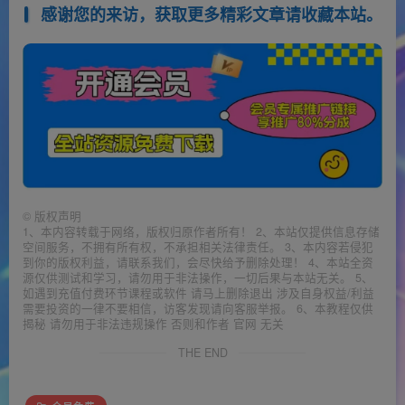
感谢您的来访，获取更多精彩文章请收藏本站。
©
版权声明
1、本内容转载于网络，版权归原作者所有！ 2、本站仅提供信息存储
空间服务，不拥有所有权，不承担相关法律责任。 3、本内容若侵犯
到你的版权利益，请联系我们，会尽快给予删除处理！ 4、本站全资
源仅供测试和学习，请勿用于非法操作，一切后果与本站无关。 5、
如遇到充值付费环节课程或软件 请马上删除退出 涉及自身权益/利益
需要投资的一律不要相信，访客发现请向客服举报。 6、本教程仅供
揭秘 请勿用于非法违规操作 否则和作者 官网 无关
THE END