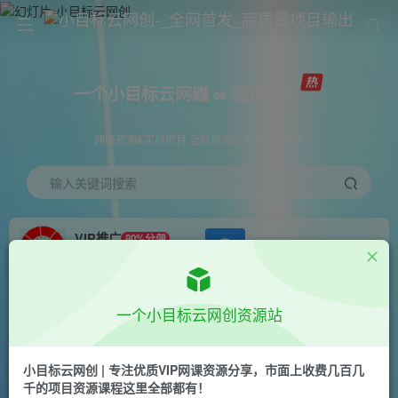
一个小目标云网赚 ∞ 稳定更新
网赚资源&实战项目 全网首发全年365天更新
输入关键词搜索
VIP推广
80%分佣
APP下载
GO
会员专属推广链接
首页
创业课程
会员免费
正文
一个小目标云网创资源站
流量密码拉新项目， 一个作品几百块
小目标云网创 | 专注优质VIP网课资源分享，市面上收费几百几
一个小目标云网创
千的项目资源课程这里全部都有！
关注
私信
2年前发布