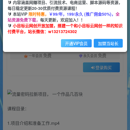
🔰 内容涵盖网赚项目、引流技术、电商运营、脚本源码等资源，
每日稳定更新20-30优质付费资源课程！
1464
78
🔰 本站VIP
限时特惠，
￥99/年，199/永久 (推广佣金50%)，
全
付费阅读
站资源免费下载，
每天更新，欢迎加入！！
流量密码拉新项目， 一个作品几百块
🔰
小目标云网创开放加盟，搭建一个和小目标云网创一样的知识
付费平台，站长微信：w13213724302
此内容为付费阅读，请付费后查看
9.9
开通VIP会员
加盟当站长
99
云币
云币
免费
免费
一年会员
永久会员
登录购买
课程目录：
1.项目介绍和准备工作.mp4