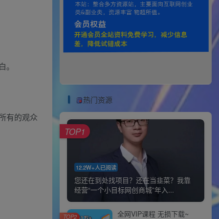
白。
热门资源
所有的观众
TOP1
12.2W+人已阅读
您还在到处找项目？还在当韭菜？我靠
经营“一个小目标网创商城”年入...
全网VIP课程 无损下载~
TOP2