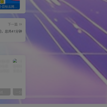
加入一个小目标云网创会员，全站资源免费学习。更可享受推广高达80%分佣！
XXX云网创【VIP会员专属交流群】
加盟一个小目标网创，搭建同款项目资源站，实现月入10w+！！
下一篇
的，总共41分钟
【阿里国际站】打造Top店铺&获得优质询盘客户，​95%的国际站讲师不会说的运营技巧
一份资料多种变现方式，小白也能轻松上手，日入800不是问题