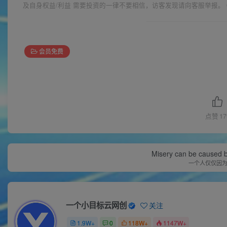
及自身权益/利益 需要投资的一律不要相信，访客发现请向客服举报。 
会员免费
点赞
17
Misery can be caused b
一个人仅仅因
一个小目标云网创
关注
1.9W+
0
118W+
1147W+