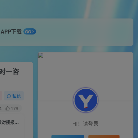
APP下载
GO
一对一咨
私信
4
179
2023年抖音最新最火爆弹幕互动游戏–远古战争【开播教程+起号教程+兔费对接报白+一对一咨询服务+直播间搭建指导】
HI！请登录