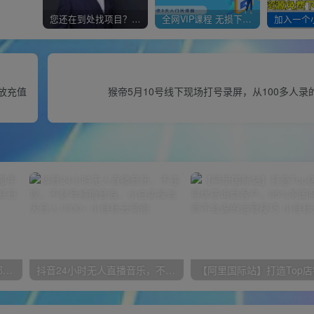
您还在到处找项目？还在当韭菜？我靠经营“一个小目标网创商城”年入百W+，曾经我也负债累累!
全网VIP课程 无损下载~
放充值
猴帝5月10号线下现场打号录屏，从100多人录
小红书最新拉新野路子，一部手机即可操作，一单15块，做得好日入2000+
抖音24小时无人直播音乐，不违规，不封号纯撸音浪，小白实操当天日入1000+