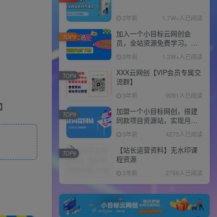
2年前
1.7W+人已阅读
加入一个小目标云网创会
TOP3
员，全站资源免费学习。更
可享受推广高达80%分佣！
3年前
1.3W+人已阅读
XXX云网创【VIP会员专属交
TOP4
流群】
3年前
9091人已阅读
加盟一个小目标网创，搭建
TOP5
同款项目资源站，实现月入
10w+！！
3年前
4273人已阅读
【站长运营资料】无水印课
TOP6
程资源
3年前
2766人已阅读