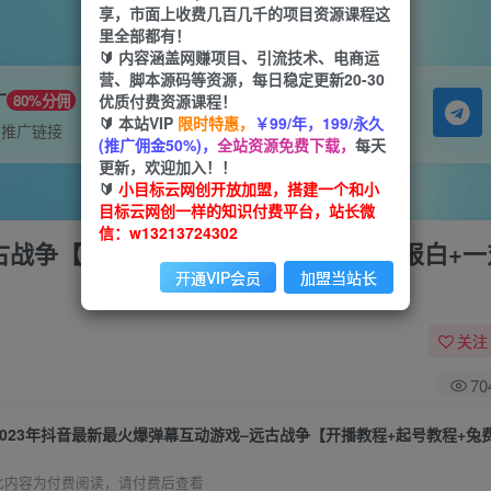
享，市面上收费几百几千的项目资源课程这
里全部都有！
🔰 内容涵盖网赚项目、引流技术、电商运
营、脚本源码等资源，每日稳定更新20-30
广
优质付费资源课程！
80%分佣
🔰 本站VIP
限时特惠，
￥99/年，199/永久
属推广链接
(推广佣金50%)，
全站资源免费下载，
每天
更新，欢迎加入！！
🔰
小目标云网创开放加盟，搭建一个和小
目标云网创一样的知识付费平台，站长微
信：w13213724302
远古战争【开播教程+起号教程+兔费对接报白+
开通VIP会员
加盟当站长
关注
70
此内容为付费阅读，请付费后查看