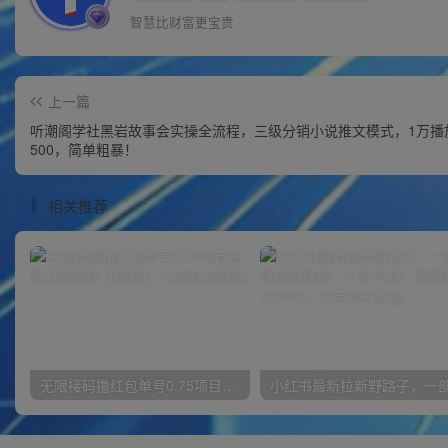
智慧比财富更宝贵
上一篇
听潮阁学社黑岩故事会实操全流程，三级分销小说推文模式，1万播
500，简单粗暴！
相关推荐
无限接码撸红包单号0.75项目无偿分享给你【揭秘】