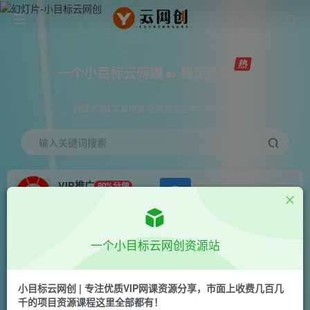
一个小目标云网赚 ∞ 稳定更新
网赚资源&实战项目 全网首发全年365天更新
输入关键词搜索
VIP推广
80%分佣
APP下载
GO
会员专属推广链接
首页
创业课程
会员专属
正文
一个小目标云网创资源站
（6360期）滴滴隐藏拉新项目，专门拉老用户一
单20-50元奖励，提供入口和玩法教程
小目标云网创 | 专注优质VIP网课资源分享，市面上收费几百几
千的项目资源课程这里全部都有！