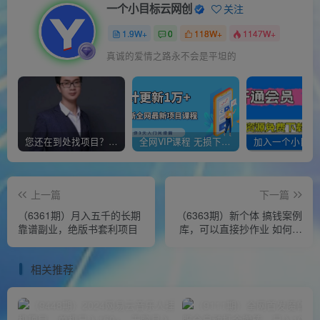
一个小目标云网创
关注
1.9W+
0
118W+
1147W+
真诚的爱情之路永不会是平坦的
您还在到处找项目？还在当韭菜？我靠经营“一个小目标网创商城”年入百W+，曾经我也负债累累!
全网VIP课程 无损下载~
上一篇
下一篇
（6361期）月入五千的长期
（6363期）新个体 搞钱案例
靠谱副业，绝版书套利项目
库，可以直接抄作业 如何赚
到第一个100w（29节视频
+文档）
相关推荐