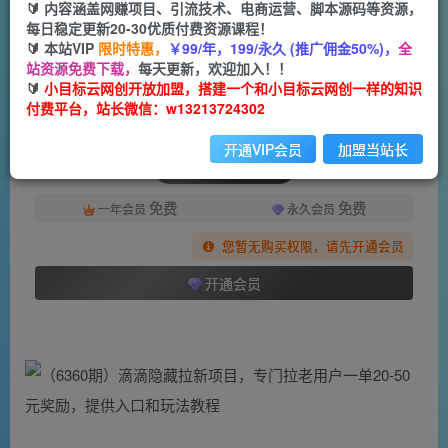
一个小目标云网创
🔰 内容涵盖网赚项目、引流技术、电商运营、脚本源码等资源，
关注
私信
2年前发布
每日稳定更新20-30优质付费资源课程！
🔰 本站VIP
限时特惠，
￥99/年，199/永久 (推广佣金50%)，
全
789
96
站资源免费下载，
每天更新，欢迎加入！！
付费阅读
🔰
小目标云网创开放加盟，搭建一个和小目标云网创一样的知识
付费平台，站长微信：w13213724302
（6360期）滴滴隐藏拉新项目，专门拉老用户一单20-50元奖励，提供入口和玩法教程
此内容为付费阅读，请付费后查看
开通VIP会员
加盟当站长
会员专属资源
免费
免费
一年会员
永久会员
您暂无购买权限，请先开通会员
开通会员