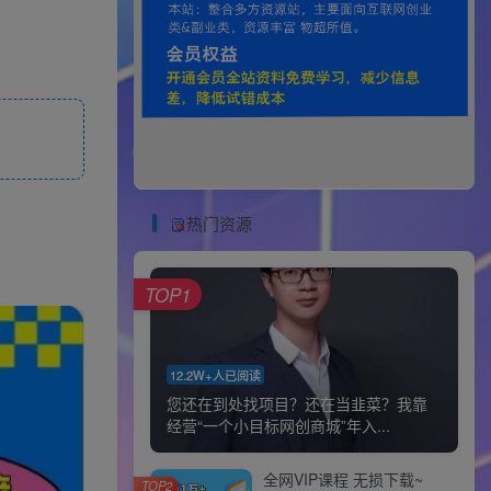
热门资源
TOP1
12.2W+人已阅读
您还在到处找项目？还在当韭菜？我靠
经营“一个小目标网创商城”年入...
全网VIP课程 无损下载~
TOP2