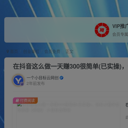
VIP推
会员专
首页
创业课程
会员免费
正文
在抖音这么做一天赚300很简单(已实操
一个小目标云网创
2年前发布
付费阅读