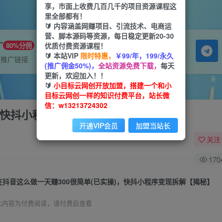
享，市面上收费几百几千的项目资源课程这
里全部都有！
🔰 内容涵盖网赚项目、引流技术、电商运
营、脚本源码等资源，每日稳定更新20-30
广
优质付费资源课程！
80%分佣
🔰 本站VIP
限时特惠，
￥99/年，199/永久
属推广链接
(推广佣金50%)，
全站资源免费下载，
每天
更新，欢迎加入！！
🔰
小目标云网创开放加盟，搭建一个和小
目标云网创一样的知识付费平台，站长微
信：w13213724302
)，快抖小程序变现拆解【揭秘】
开通VIP会员
加盟当站长
关注
170
在抖音这么做一天赚300很简单(已实操)，快抖小程序变现拆解【揭秘】
此内容为付费阅读，请付费后查看