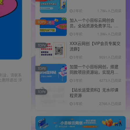
2年前
1.7W+人已阅读
加入一个小目标云网创会
TOP3
员，全站资源免费学习。更
可享受推广高达80%分佣！
3年前
1.3W+人已阅读
XXX云网创【VIP会员专属交
TOP4
流群】
3年前
9091人已阅读
加盟一个小目标网创，搭建
TOP5
同款项目资源站，实现月入
利益，请联系
10w+！！
上删除退出 涉
3年前
4273人已阅读
【站长运营资料】无水印课
TOP6
程资源
3年前
2766人已阅读