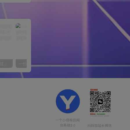
【阿里国际站】打造Top店铺&获得优质询盘客户，​95%的国际站讲师不会说的运营技巧
一份资料多种变现方式，小白也能轻松上手，日入800不是问题
一个小目标云网
创系统3.0
扫码加站长微信