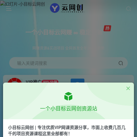
一个小目标云网赚 ∞ 稳定更新
网赚资源&实战项目 全网首发全年365天更新
输入关键词搜索
VIP推广
80%分佣
APP下载
GO
会员专属推广链接
首页
创业课程
会员专属
正文
一个小目标云网创资源站
（6410期）拆解抖音手绘短视频引流玩法，手把
手教你制作手绘视频，起号引流两不误
小目标云网创 | 专注优质VIP网课资源分享，市面上收费几百几
千的项目资源课程这里全部都有！