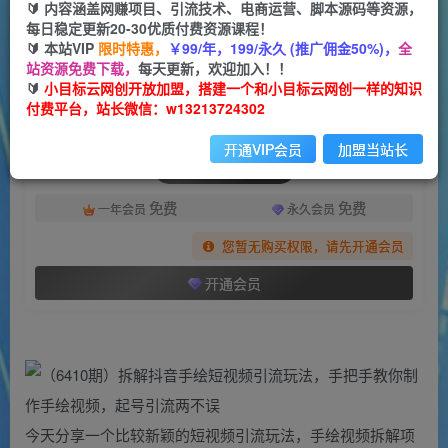
一个小目标云网创
🔰 内容涵盖网赚项目、引流技术、电商运营、脚本源码等资源，
关注
私信
2年前发布
每日稳定更新20-30优质付费资源课程！
🔰 本站VIP
限时特惠，
￥99/年，199/永久 (推广佣金50%)，
全
1506
96
站资源免费下载，
每天更新，欢迎加入！！
付费阅读
🔰
小目标云网创开放加盟，搭建一个和小目标云网创一样的知识
付费平台，站长微信：w13213724302
（6410期）拆解抖音手绘短视频引流玩法，手把手教你制作手绘视频，起号引流两不误
此内容为付费阅读，请付费后查看
开通VIP会员
加盟当站长
会员专属资源
免费
免费
一年会员
永久会员
您暂无购买权限，请先开通会员
开通会员
今天分享一个比较新颖的短视频引流玩法，手绘视频拆解项