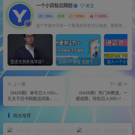
一个小目标云网创
关注
1.9W+
0
118W+
1148W+
这个宇宙中只有一个角落你肯定可以改进，那就是你自己
您还在到处找项目？还在当韭菜？我靠经营“一个小目标网创商城”年入百W+，曾经我也负债累累!
全网VIP课程 无损下载~
上一篇
下一篇
（6429期）单号日入100+，
（6428期）热门Ai赛道，一
孔夫子旧书网搬运闲鱼，长
键成图，轻松日入300+！小
期靠谱副业项目（教程+软
白0基础易上手
件）
相关推荐