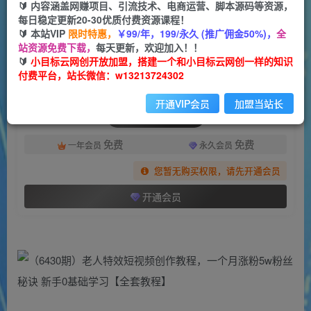
一个小目标云网创
🔰 内容涵盖网赚项目、引流技术、电商运营、脚本源码等资源，
关注
私信
2年前发布
每日稳定更新20-30优质付费资源课程！
🔰 本站VIP
限时特惠，
￥99/年，199/永久 (推广佣金50%)，
全
1646
167
站资源免费下载，
每天更新，欢迎加入！！
付费阅读
🔰
小目标云网创开放加盟，搭建一个和小目标云网创一样的知识
付费平台，站长微信：w13213724302
（6430期）老人特效短视频创作教程，一个月涨粉5w粉丝秘诀 新手0基础学习【全套教程】
此内容为付费阅读，请付费后查看
开通VIP会员
加盟当站长
会员专属资源
免费
免费
一年会员
永久会员
您暂无购买权限，请先开通会员
开通会员