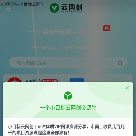
一个小目标云网赚 ∞ 稳定更新
网赚资源&实战项目 全网首发全年365天更新
输入关键词搜索
VIP推广
80%分佣
APP下载
GO
会员专属推广链接
首页
创业课程
会员专属
正文
一个小目标云网创资源站
（6430期）老人特效短视频创作教程，一个月涨
粉5w粉丝秘诀 新手0基础学习【全套教程】
小目标云网创 | 专注优质VIP网课资源分享，市面上收费几百几
千的项目资源课程这里全部都有！