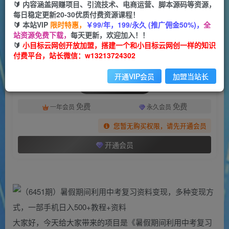
一个小目标云网创
🔰 内容涵盖网赚项目、引流技术、电商运营、脚本源码等资源，
关注
私信
2年前发布
每日稳定更新20-30优质付费资源课程！
🔰 本站VIP
限时特惠，
￥99/年，199/永久 (推广佣金50%)，
全
513
42
站资源免费下载，
每天更新，欢迎加入！！
付费阅读
🔰
小目标云网创开放加盟，搭建一个和小目标云网创一样的知识
付费平台，站长微信：w13213724302
（6451期）暑假期间利用中考复习资料变现，多种变现方式，一部手机日入500+教程+资料
此内容为付费阅读，请付费后查看
开通VIP会员
加盟当站长
会员专属资源
免费
免费
一年会员
永久会员
您暂无购买权限，请先开通会员
开通会员
大家好，今天给大家带来的项目是《暑假期间利用中考复习