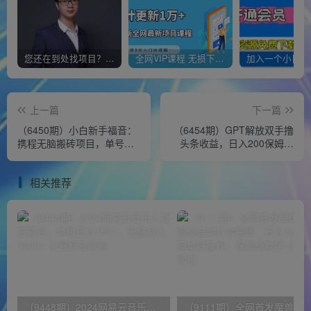
您还在到处找项目？还在当韭菜？我靠经营“一个小目标网创商城”年入百W+，曾经我也负债累累!
全网VIP课程 无损下载~
上一篇
下一篇
（6450期）小白新手福音：
（6454期）GPT解放双手撸
携程无脑搬砖项目，单号操
头条收益，日入200保姆级
作10分钟收益30+，可矩阵
教程，自媒体小白无脑操作
可放大
相关推荐
（9448期）2024网易云音乐人挂机项目，单机日入150+，无脑月入5000+