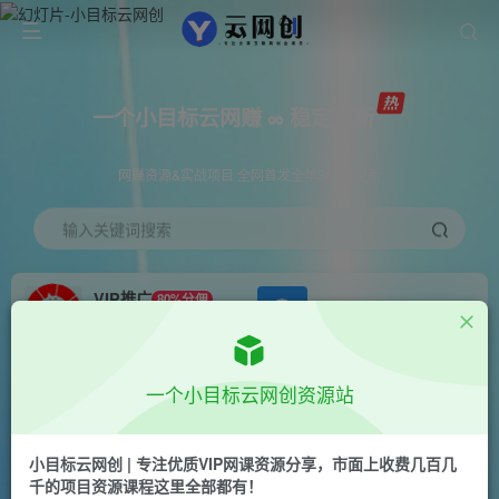
一个小目标云网赚 ∞ 稳定更新
网赚资源&实战项目 全网首发全年365天更新
输入关键词搜索
VIP推广
80%分佣
APP下载
GO
会员专属推广链接
首页
创业课程
会员专属
正文
一个小目标云网创资源站
（6451期）暑假期间利用中考复习资料变现，多
种变现方式，一部手机日入500+教程+资料
小目标云网创 | 专注优质VIP网课资源分享，市面上收费几百几
千的项目资源课程这里全部都有！