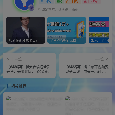
1.9W+
0
118W+
1147W+
行动是根本，想法锦上添花
您还在到处找项目？还在当韭菜？我靠经营“一个小目标网创商城”年入百W+，曾经我也负债累累!
全网VIP课程 无损下载~
上一篇
下一篇
（6480期）聊天表情包全新
（6482期）抖音豪车视频变
玩法，无脑搬运，100%原
现分享课：每天一小时，月
创，每天操作一小时，实现
入过万（教程+4986张素
日入500+
材）
相关推荐