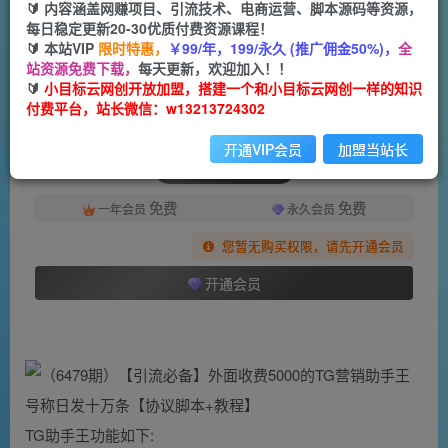
一个小目标云网创
🔰 内容涵盖网赚项目、引流技术、电商运营、脚本源码等资源，
关注
私信
2年前发布
每日稳定更新20-30优质付费资源课程！
🔰 本站VIP
限时特惠，
￥99/年，199/永久 (推广佣金50%)，
全
893
160
站资源免费下载，
每天更新，欢迎加入！！
付费阅读
🔰
小目标云网创开放加盟，搭建一个和小目标云网创一样的知识
付费平台，站长微信：w13213724302
（6479期）【引流必备】外面收费5000的TG营销助手王 号称日发十万条【协议脚本+教程】
此内容为付费阅读，请付费后查看
开通VIP会员
加盟当站长
会员专属资源
免费
免费
一年会员
永久会员
您暂无购买权限，请先开通会员
开通会员
TG助手王功能如下: