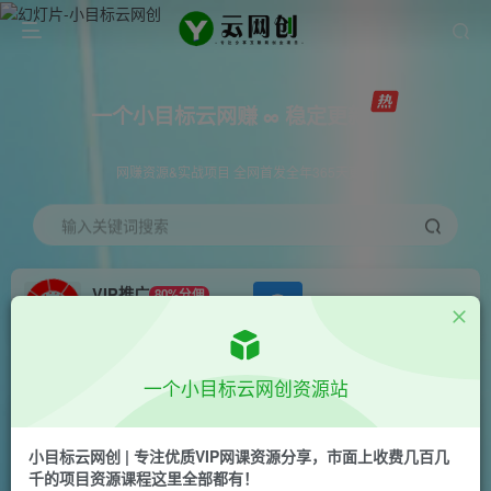
一个小目标云网赚 ∞ 稳定更新
网赚资源&实战项目 全网首发全年365天更新
输入关键词搜索
VIP推广
80%分佣
APP下载
GO
会员专属推广链接
首页
创业课程
会员专属
正文
一个小目标云网创资源站
（6479期）【引流必备】外面收费5000的TG营销
助手王 号称日发十万条【协议脚本+教程】
小目标云网创 | 专注优质VIP网课资源分享，市面上收费几百几
千的项目资源课程这里全部都有！