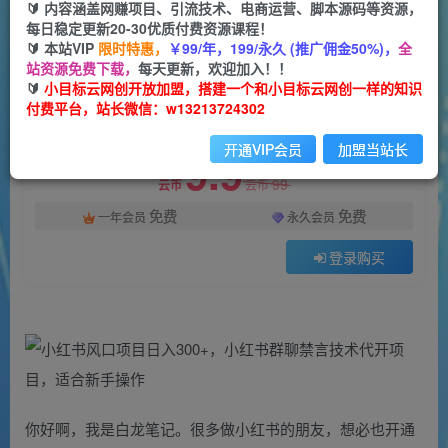
一个小目标云网创
🔰 内容涵盖网赚项目、引流技术、电商运营、脚本源码等资源，
关注
私信
2年前发布
每日稳定更新20-30优质付费资源课程！
🔰 本站VIP
限时特惠，
￥99/年，199/永久 (推广佣金50%)，
全
1036
134
站资源免费下载，
每天更新，欢迎加入！！
付费阅读
🔰
小目标云网创开放加盟，搭建一个和小目标云网创一样的知识
付费平台，站长微信：w13213724302
小红书风口项目日入300+，小红书群聊禁言技术代开项目，适合新手操作
此内容为付费阅读，请付费后查看
开通VIP会员
加盟当站长
9.9
99
云币
云币
免费
免费
一年会员
永久会员
登录购买
你好啊，我是白龙笔记。很多做小红书的朋友，想必也开通