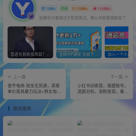
1.9W+
0
118W+
1148W+
如果你为着错过夕阳而哭泣，那么你就要错群星了
您还在到处找项目？还在当韭菜？我靠经营“一个小目标网创商城”年入百W+，曾经我也负债累累!
全网VIP课程 无损下载~
上一篇
下一篇
誉齐电商·淘宝无货源，高客
小红书训练营，搭建账号，
单价家具暴力玩法+男女淘宝
选题对标，涨粉变现，看透
网红店同行截流玩法等
本质
相关推荐