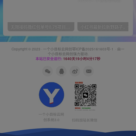
无限接码撸红包单号0.75项目无偿分享给你【揭秘】
小红
Copyright © 2023 ·
一个小目标云网创鄂ICP备2025161603号-1
· 由
一
个小目标云网创
强力驱动.
本站已安全运行:
1640天19小时4分17秒
一个小目标云网
创系统3.0
扫码加站长微信