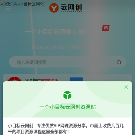
一个小目标云网赚 ∞ 稳定更新
网赚资源&实战项目 全网首发全年365天更新
输入关键词搜索
VIP推广
80%分佣
APP下载
GO
会员专属推广链接
首页
创业课程
会员免费
正文
一个小目标云网创资源站
小红书风口项目日入300+，小红书群聊禁言技术
代开项目，适合新手操作
小目标云网创 | 专注优质VIP网课资源分享，市面上收费几百几
千的项目资源课程这里全部都有！