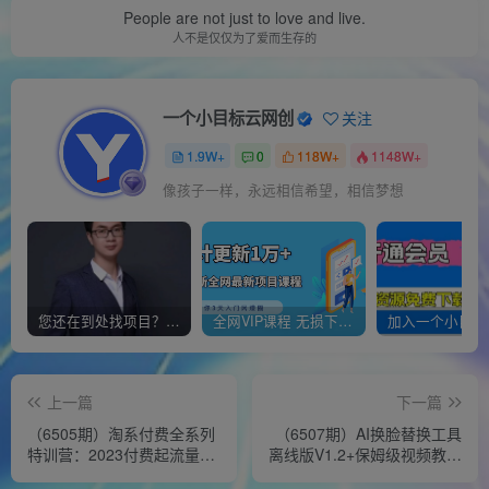
People are not just to love and live.
人不是仅仅为了爱而生存的
一个小目标云网创
关注
1.9W+
0
118W+
1148W+
像孩子一样，永远相信希望，相信梦想
您还在到处找项目？还在当韭菜？我靠经营“一个小目标网创商城”年入百W+，曾经我也负债累累!
全网VIP课程 无损下载~
上一篇
下一篇
（6505期）淘系付费全系列
（6507期）AI换脸替换工具
特训营：2023付费起流量最
离线版V1.2+保姆级视频教程
新打法，涵盖面广（30节）
（一键操作，小白一看就