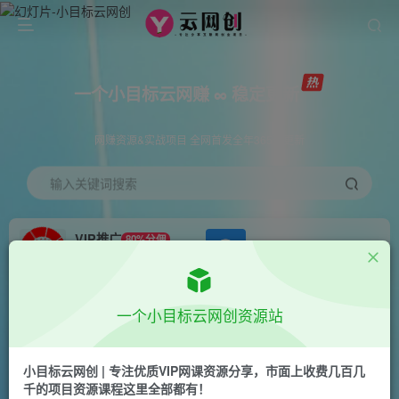
一个小目标云网赚 ∞ 稳定更新
网赚资源&实战项目 全网首发全年365天更新
输入关键词搜索
VIP推广
80%分佣
APP下载
GO
会员专属推广链接
首页
创业课程
会员专属
正文
一个小目标云网创资源站
（6504期）抖音千川进阶课【核心版】 千川投流
高阶课 小白也可以快速学会千川投流
小目标云网创 | 专注优质VIP网课资源分享，市面上收费几百几
千的项目资源课程这里全部都有！