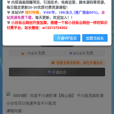
一个小目标云网创
🔰 内容涵盖网赚项目、引流技术、电商运营、脚本源码等资源，
关注
私信
2年前发布
每日稳定更新20-30优质付费资源课程！
🔰 本站VIP
限时特惠，
￥99/年，199/永久 (推广佣金50%)，
全
1959
114
站资源免费下载，
每天更新，欢迎加入！！
付费阅读
🔰
小目标云网创开放加盟，搭建一个和小目标云网创一样的知识
付费平台，站长微信：w13213724302
（6504期）抖音千川进阶课【核心版】 千川投流高阶课 小白也可以快速学会千川投流
此内容为付费阅读，请付费后查看
开通VIP会员
加盟当站长
会员专属资源
免费
免费
一年会员
永久会员
您暂无购买权限，请先开通会员
开通会员
课程内容：