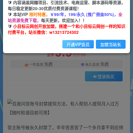
一个小目标云网创
🔰 内容涵盖网赚项目、引流技术、电商运营、脚本源码等资源，
关注
私信
2年前发布
每日稳定更新20-30优质付费资源课程！
🔰 本站VIP
限时特惠，
￥99/年，199/永久 (推广佣金50%)，
全
1423
106
站资源免费下载，
每天更新，欢迎加入！！
付费阅读
🔰
小目标云网创开放加盟，搭建一个和小目标云网创一样的知识
付费平台，站长微信：w13213724302
百度问答账号封禁提现方法，有人帮别人提现月入过万【随时和谐目前可用】
此内容为付费阅读，请付费后查看
开通VIP会员
加盟当站长
9.9
99
云币
云币
免费
免费
一年会员
永久会员
登录购买
答主账号被永久封禁了，辛辛苦苦答了一个多月拿不到应得