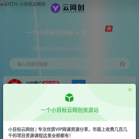
一个小目标云网赚 ∞ 稳定更新
网赚资源&实战项目 全网首发全年365天更新
输入关键词搜索
VIP推广
80%分佣
APP下载
GO
会员专属推广链接
首页
创业课程
会员免费
正文
一个小目标云网创资源站
百度问答账号封禁提现方法，有人帮别人提现月入
过万【随时和谐目前可用】
小目标云网创 | 专注优质VIP网课资源分享，市面上收费几百几
千的项目资源课程这里全部都有！