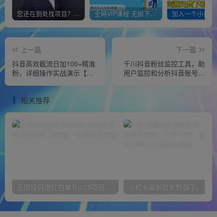
您还在到处找项目？还在当韭菜？我靠经营“一个小目标网创商城”年入百W+，曾经我也负债累累!
全网VIP课程 无损下载~
上一篇
下一篇
抖音高效截流日加100+精准
千川抖音粉丝监控工具，助
粉，详细操作实战演示【揭
用户监控和分析抖音账号粉
秘】
丝变化的工具【永久脚本+使
用教程】
相关推荐
无限接码撸红包单号0.75项目无偿分享给你【揭秘】
小红