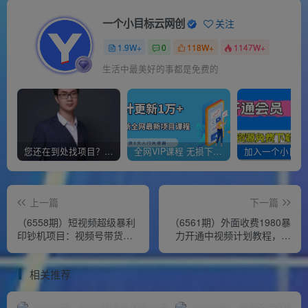
一个小目标云网创
关注
1.9W+
0
118W+
1147W+
生活中最美好的事都是免费的
您还在到处找项目？还在当韭菜？我靠经营“一个小目标网创商城”年入百W+，曾经我也负债累累!
全网VIP课程 无损下载~
上一篇
下一篇
（6558期）短视频超级暴利
（6561期）外面收费1980暴
印钞机项目：视频号带货冷
力开通中视频计划教程，附
门玄学书单玩法，日赚3-5位
快速通过中视频伙伴计划的
数
办法
相关推荐