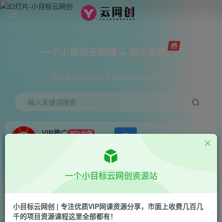
一个小目标云网赚 ∞ 稳定更新
网赚资源&实战项目 全网首发全年365天更新
输入关键词搜索
VIP推广
80%分佣
APP下载
GO
会员专属推广链接
首页
创业课程
会员专属
正文
一个小目标云网创资源站
（6560期）产品文案课痛苦60讲，用户视角形成
正确文案观，让你写文案突飞猛进
小目标云网创 | 专注优质VIP网课资源分享，市面上收费几百几
千的项目资源课程这里全部都有！