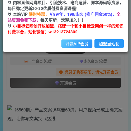
一个小目标云网创
🔰 内容涵盖网赚项目、引流技术、电商运营、脚本源码等资源，
关注
私信
2年前发布
每日稳定更新20-30优质付费资源课程！
🔰 本站VIP
限时特惠，
￥99/年，199/永久 (推广佣金50%)，
全
506
119
站资源免费下载，
每天更新，欢迎加入！！
付费阅读
🔰
小目标云网创开放加盟，搭建一个和小目标云网创一样的知识
付费平台，站长微信：w13213724302
（6560期）产品文案课痛苦60讲，用户视角形成正确文案观，让你写文案突飞猛进
此内容为付费阅读，请付费后查看
开通VIP会员
加盟当站长
会员专属资源
免费
免费
一年会员
永久会员
您暂无购买权限，请先开通会员
开通会员