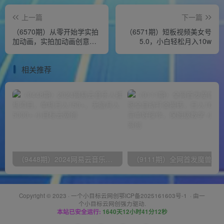
上一篇
下一篇
（6570期）从零开始学实拍
（6571期）短板视频美女号
加动画，实拍加动画创意教
5.0，小白轻松月入10w
程（49节视频课）
相关推荐
（9448期）2024网易云音乐人挂机项目，单机日入150+，无脑月入5000+
Copyright © 2023 ·
一个小目标云网创鄂ICP备2025161603号-1
· 由
一
个小目标云网创
强力驱动.
本站已安全运行:
1640天12小时41分12秒