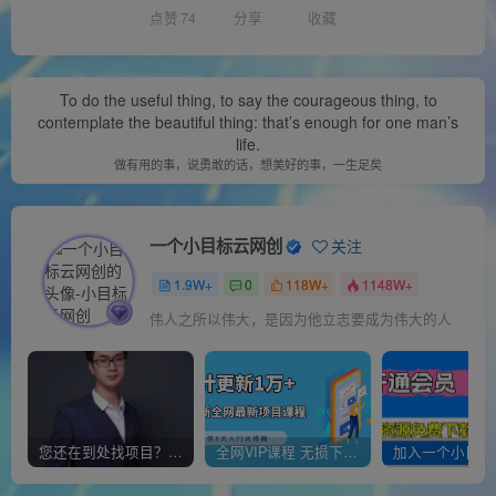
点赞
74
分享
收藏
To do the useful thing, to say the courageous thing, to
contemplate the beautiful thing: that’s enough for one man’s
life.
做有用的事，说勇敢的话，想美好的事，一生足矣
一个小目标云网创
关注
1.9W+
0
118W+
1148W+
伟人之所以伟大，是因为他立志要成为伟大的人
您还在到处找项目？还在当韭菜？我靠经营“一个小目标网创商城”年入百W+，曾经我也负债累累!
全网VIP课程 无损下载~