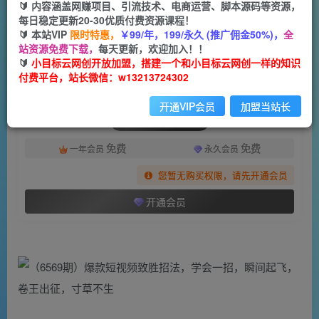
一个小目标云网创
🔰 内容涵盖网赚项目、引流技术、电商运营、脚本源码等资源，
关注
私信
2年前发布
每日稳定更新20-30优质付费资源课程！
🔰 本站VIP
限时特惠，
￥99/年，199/永久 (推广佣金50%)，
全
1833
74
站资源免费下载，
每天更新，欢迎加入！！
付费阅读
🔰
小目标云网创开放加盟，搭建一个和小目标云网创一样的知识
付费平台，站长微信：w13213724302
（6569期）爆款短视频致胜招法，学会一招，瞬间起飞，卷王出征，寸草不生
此内容为付费阅读，请付费后查看
开通VIP会员
加盟当站长
会员专属资源
免费
免费
一年会员
永久会员
您暂无购买权限，请先开通会员
开通会员