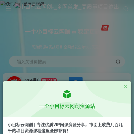
一个小目标云网赚 ∞ 稳定更新
网赚资源&实战项目 全网首发全年365天更新
输入关键词搜索
VIP推广
80%分佣
APP下载
GO
会员专属推广链接
首页
创业课程
会员专属
正文
一个小目标云网创资源站
（6569期）爆款短视频致胜招法，学会一招，瞬
间起飞，卷王出征，寸草不生
小目标云网创 | 专注优质VIP网课资源分享，市面上收费几百几
千的项目资源课程这里全部都有！