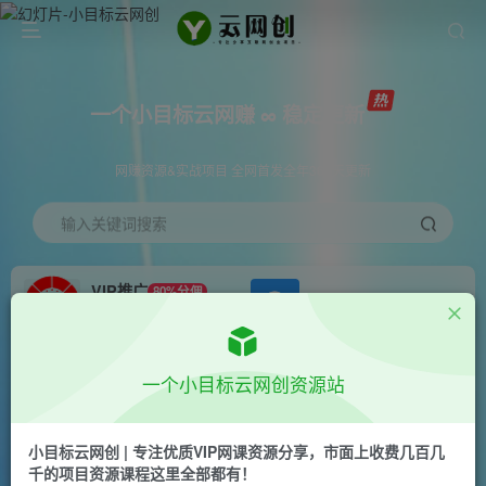
一个小目标云网赚 ∞ 稳定更新
网赚资源&实战项目 全网首发全年365天更新
输入关键词搜索
VIP推广
80%分佣
APP下载
GO
会员专属推广链接
首页
创业课程
会员免费
正文
一个小目标云网创资源站
有道词典WOW社区蓝海项目，目前高速上升期，
新人小白都可以换取高收益！赶紧布局！【揭秘】
小目标云网创 | 专注优质VIP网课资源分享，市面上收费几百几
千的项目资源课程这里全部都有！