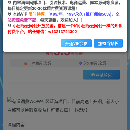
一个小目标云网创
🔰 内容涵盖网赚项目、引流技术、电商运营、脚本源码等资源，
关注
私信
2年前发布
每日稳定更新20-30优质付费资源课程！
🔰 本站VIP
限时特惠，
￥99/年，199/永久 (推广佣金50%)，
全
1773
113
站资源免费下载，
每天更新，欢迎加入！！
付费阅读
🔰
小目标云网创开放加盟，搭建一个和小目标云网创一样的知识
付费平台，站长微信：w13213724302
有道词典WOW社区蓝海项目，目前高速上升期，新人小白都可以换取高收益！赶紧布局！【揭秘】
此内容为付费阅读，请付费后查看
开通VIP会员
加盟当站长
9.9
99
云币
云币
免费
免费
一年会员
永久会员
登录购买
课程内容：