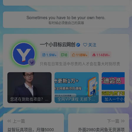
Sometimes you have to be your own hero.
有时候必须做自己的英雄
一个小目标云网创
关注
1.9W+
0
118W+
1148W+
只有在日常生活中尽责的人才会在重大时刻尽责
您还在到处找项目？还在当韭菜？我靠经营“一个小目标网创商城”年入百W+，曾经我也负债累累!
全网VIP课程 无损下载~
上一篇
下一篇
益智玩具项目，月赚5000
外面2980卖闲鱼无货源项