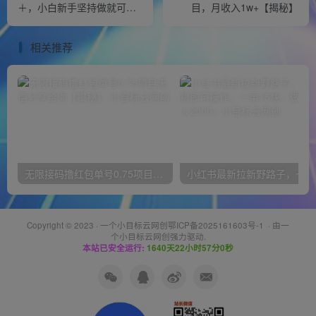
＋，小白新手坚持做就可以
目，月收入1w+【揭秘】
达到【揭秘】
相关推荐
无限接码撸红包单号0.75项目无偿分享给你【揭秘】
小红
Copyright © 2023 ·
一个小目标云网创鄂ICP备2025161603号-1
· 由
一
个小目标云网创
强力驱动.
本站已安全运行:
1640天22小时57分0秒