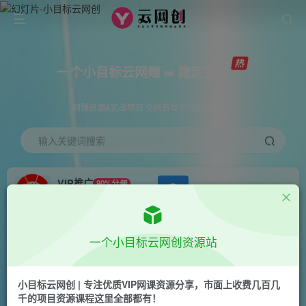
一个小目标云网赚 ∞ 稳定更新
网赚资源&实战项目 全网首发全年365天更新
输入关键词搜索
VIP推广
80%分佣
APP下载
GO
会员专属推广链接
首页
创业课程
会员免费
正文
一个小目标云网创资源站
表情包变现，日入1000+，普通人躺赚高额佣金的
蓝海项目！速度上车！
小目标云网创 | 专注优质VIP网课资源分享，市面上收费几百几
千的项目资源课程这里全部都有！