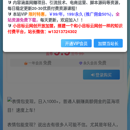
一个小目标云网创
🔰 内容涵盖网赚项目、引流技术、电商运营、脚本源码等资源，
关注
私信
2年前发布
每日稳定更新20-30优质付费资源课程！
🔰 本站VIP
限时特惠，
￥99/年，199/永久 (推广佣金50%)，
全
1278
40
站资源免费下载，
每天更新，欢迎加入！！
付费阅读
🔰
小目标云网创开放加盟，搭建一个和小目标云网创一样的知识
付费平台，站长微信：w13213724302
表情包变现，日入1000+，普通人躺赚高额佣金的蓝海项目！速度上车！
此内容为付费阅读，请付费后查看
开通VIP会员
加盟当站长
9.9
99
云币
云币
免费
免费
一年会员
永久会员
登录购买
表情包能变现？说出去有很多人可能不信。尤其是年轻人，