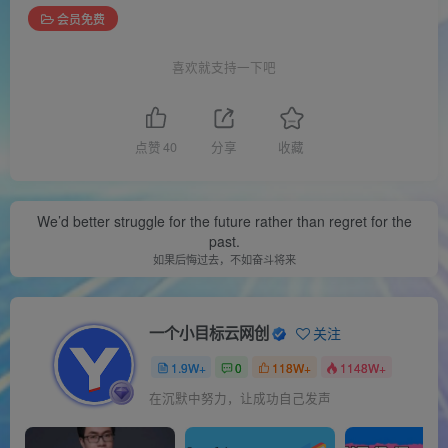
会员免费
喜欢就支持一下吧
点赞
40
分享
收藏
We’d better struggle for the future rather than regret for the
past.
如果后悔过去，不如奋斗将来
一个小目标云网创
关注
1.9W+
0
118W+
1148W+
在沉默中努力，让成功自己发声