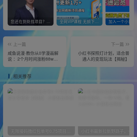
您还在到处找项目？还在当韭菜？我靠经营“一个小目标网创商城”年入百W+，曾经我也负债累累!
全网VIP课程 无损下载~
上一篇
下一篇
咸鱼说漫·教你从0学漫画解
小红书探照灯计划，适合普
说 ：2个月时间涨粉88w，
通人的变现玩法【揭秘】
多种变现模式，一条视频收
入过万
相关推荐
无限接码撸红包单号0.75项目无偿分享给你【揭秘】
小红