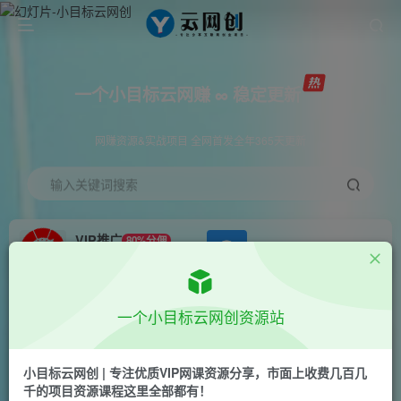
一个小目标云网赚 ∞ 稳定更新
网赚资源&实战项目 全网首发全年365天更新
输入关键词搜索
VIP推广
80%分佣
APP下载
GO
会员专属推广链接
首页
创业课程
会员免费
正文
一个小目标云网创资源站
0基础玩转抖音卖房2.0，专业团队领跑你的卖房之
路，教你做短视频变现的地产号
小目标云网创 | 专注优质VIP网课资源分享，市面上收费几百几
千的项目资源课程这里全部都有！