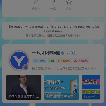
点赞
51
分享
收藏
The reason why a great man is great is that he resolves to be
a great man.
伟人之所以伟大，是因为他立志要成为伟大的人
一个小目标云网创
关注
1.9W+
0
118W+
1148W+
伟人之所以伟大，是因为他立志要成为伟大的人
您还在到处找项目？还在当韭菜？我靠经营“一个小目标网创商城”年入百W+，曾经我也负债累累!
全网VIP课程 无损下载~