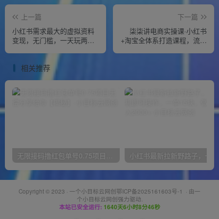
上一篇
下一篇
小红书需求最大的虚拟资料
柒柒讲电商实操课·小红书
变现，无门槛，一天玩两小
+淘宝全体系打造课程，流程
时入300+【揭秘】
超详细拆解分析设计
相关推荐
无限接码撸红包单号0.75项目无偿分享给你【揭秘】
小红
Copyright © 2023 ·
一个小目标云网创鄂ICP备2025161603号-1
· 由
一
个小目标云网创
强力驱动.
本站已安全运行:
1640天6小时8分47秒