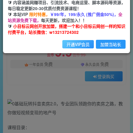
一个小目标云网创
🔰 内容涵盖网赚项目、引流技术、电商运营、脚本源码等资源，
关注
私信
2年前发布
每日稳定更新20-30优质付费资源课程！
🔰 本站VIP
限时特惠，
￥99/年，199/永久 (推广佣金50%)，
全
958
51
站资源免费下载，
每天更新，欢迎加入！！
付费阅读
🔰
小目标云网创开放加盟，搭建一个和小目标云网创一样的知识
付费平台，站长微信：w13213724302
0基础玩转抖音卖房2.0，专业团队领跑你的卖房之路，教你做短视频变现的地产号
此内容为付费阅读，请付费后查看
开通VIP会员
加盟当站长
9.9
99
云币
云币
免费
免费
一年会员
永久会员
登录购买
课程目录：