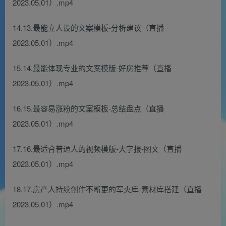
2023.05.01）.mp4
14.13.最能立人设的文案模板-分析建议（直播
2023.05.01）.mp4
15.14.最能体现专业的文案模版-好房推荐（直播
2023.05.01）.mp4
16.15.最容易涨粉的文案模板-总结盘点（直播
2023.05.01）.mp4
17.16.最适合普通人的视频模版-大字报-图文（直播
2023.05.01）.mp4
18.17.房产人持续创作不断更的军火库-素材库搭建（直播
2023.05.01）.mp4