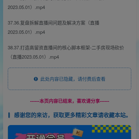
2023.05.01）.mp4
37.36.复盘拆解直播间问题及解决方案（直播
2023.05.01）.mp4
38.37.打造高留资直播间的核心脚本框架-二手房现场砍价
（直播2023.05.01）.mp4
此处内容已隐藏，请付费后查看
------本页内容已结束，喜欢请分享------
感谢您的来访，获取更多精彩文章请收藏本站。