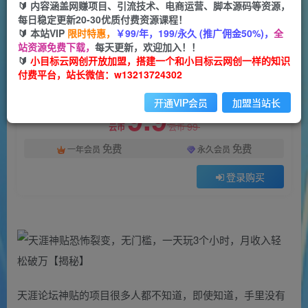
一个小目标云网创
🔰 内容涵盖网赚项目、引流技术、电商运营、脚本源码等资源，
关注
私信
2年前发布
每日稳定更新20-30优质付费资源课程！
🔰 本站VIP
限时特惠，
￥99/年，199/永久 (推广佣金50%)，
全
1111
84
站资源免费下载，
每天更新，欢迎加入！！
付费阅读
🔰
小目标云网创开放加盟，搭建一个和小目标云网创一样的知识
付费平台，站长微信：w13213724302
天涯神贴恐怖裂变，无门槛，一天玩3个小时，月收入轻松破万【揭秘】
此内容为付费阅读，请付费后查看
开通VIP会员
加盟当站长
9.9
99
云币
云币
免费
免费
一年会员
永久会员
登录购买
天涯论坛神贴的项目很多人都不知道，即使知道，手里没有