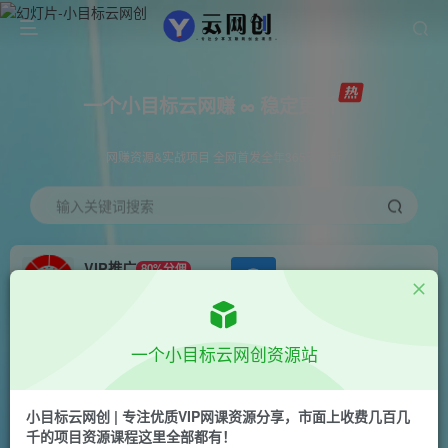
一个小目标云网赚 ∞ 稳定更新
网赚资源&实战项目 全网首发全年365天更新
输入关键词搜索
VIP推广
80%分佣
APP下载
GO
会员专属推广链接
首页
创业课程
会员免费
正文
一个小目标云网创资源站
天涯神贴恐怖裂变，无门槛，一天玩3个小时，月
收入轻松破万【揭秘】
小目标云网创 | 专注优质VIP网课资源分享，市面上收费几百几
千的项目资源课程这里全部都有！