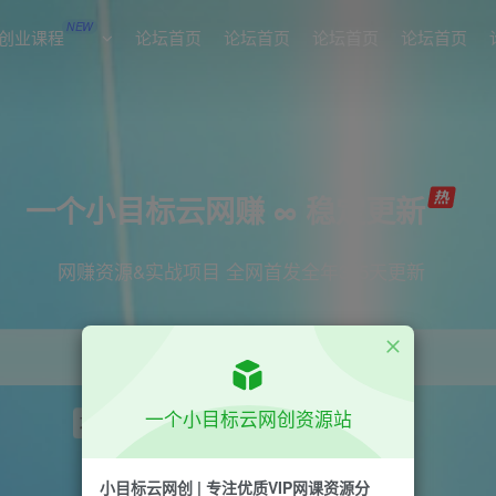
NEW
创业课程
论坛首页
论坛首页
论坛首页
论坛首页
一个小目标云网赚 ∞ 稳定更新
网赚资源&实战项目 全网首发全年365天更新
一个小目标云网创资源站
项目
引流
短视频
抖音
剪辑
小红书
小目标云网创 | 专注优质VIP网课资源分