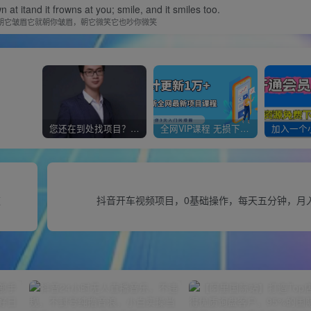
n at itand it frowns at you; smile, and it smiles too.
朝它皱眉它就朝你皱眉，朝它微笑它也吵你微笑
您还在到处找项目？还在当韭菜？我靠经营“一个小目标网创商城”年入百W+，曾经我也负债累累!
全网VIP课程 无损下载~
速
抖音开车视频项目，0基础操作，每天五分钟，月入