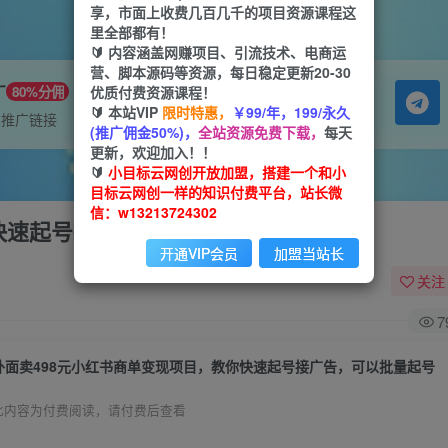
享，市面上收费几百几千的项目资源课程这
里全部都有！
🔰 内容涵盖网赚项目、引流技术、电商运
营、脚本源码等资源，每日稳定更新20-30
广
优质付费资源课程！
80%分佣
🔰 本站VIP
限时特惠，
￥99/年，199/永久
属推广链接
(推广佣金50%)，
全站资源免费下载，
每天
更新，欢迎加入！！
🔰
小目标云网创开放加盟，搭建一个和小
目标云网创一样的知识付费平台，站长微
信：w13213724302
快速起号接广告，可以批量起号
开通VIP会员
加盟当站长
关注
7
外面卖498元小红书商单变现项目，教你快速起号接广告，可以批量起号
此内容为付费阅读，请付费后查看