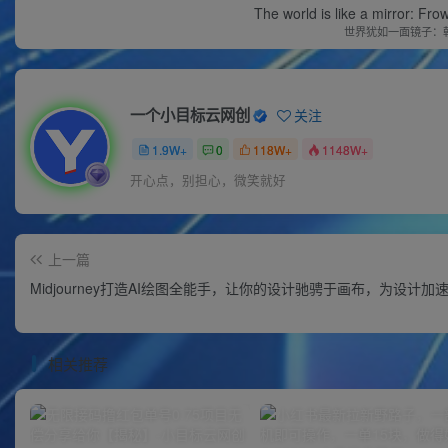
The world is like a mirror: Frow
世界犹如一面镜子：
一个小目标云网创
关注
1.9W+
0
118W+
1148W+
开心点，别担心，微笑就好
上一篇
Midjourney打造AI绘图全能手，让你的设计驰骋于画布，为设计加
相关推荐