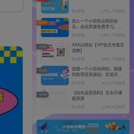
2年前
1.7W+人已阅读
加入一个小目标云网创会
TOP3
员，全站资源免费学习。更
可享受推广高达80%分佣！
3年前
1.3W+人已阅读
XXX云网创【VIP会员专属交
TOP4
流群】
3年前
9091人已阅读
加盟一个小目标网创，搭建
TOP5
同款项目资源站，实现月入
10w+！！
3年前
4274人已阅读
【站长运营资料】无水印课
TOP6
程资源
3年前
2766人已阅读