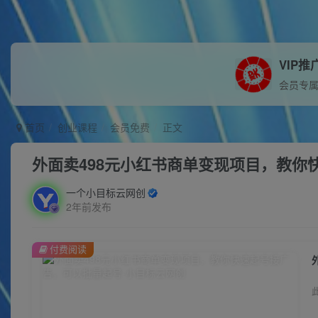
VIP推
会员专
首页
创业课程
会员免费
正文
外面卖498元小红书商单变现项目，教你
一个小目标云网创
2年前发布
付费阅读