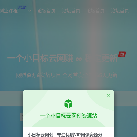
NEW
创业课程
论坛首页
论坛首页
论坛首页
论坛首页
一个小目标云网赚 ∞ 稳定更新
网赚资源&实战项目 全网首发全年365天更新
一个小目标云网创资源站
项目
引流
短视频
抖音
剪辑
小红书
小目标云网创 | 专注优质VIP网课资源分