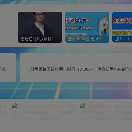
您还在到处找项目？还在当韭菜？我靠经营“一个小目标网创商城”年入百W+，曾经我也负债累累!
全网VIP课程 无损下载~
重参
一部手机每天操作两小时日收入300+，适合新手小白的创