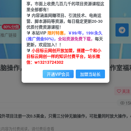
享，市面上收费几百几千的项目资源课程这
里全部都有！
🔰 内容涵盖网赚项目、引流技术、电商运
营、脚本源码等资源，每日稳定更新20-30
广
优质付费资源课程！
80%分佣
🔰 本站VIP
限时特惠，
￥99/年，199/永久
属推广链接
(推广佣金50%)，
全站资源免费下载，
每天
更新，欢迎加入！！
🔰
小目标云网创开放加盟，搭建一个和小
目标云网创一样的知识付费平台，站长微
信：w13213724302
无脑操作，可批量同时放大操作，小白工作室福
开通VIP会员
加盟当站长
关注
15
此内容为付费阅读，请付费后查看