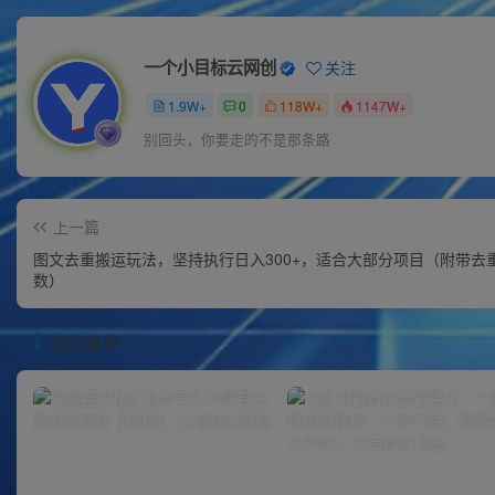
一个小目标云网创
关注
1.9W+
0
118W+
1147W+
别回头，你要走的不是那条路
上一篇
图文去重搬运玩法，坚持执行日入300+，适合大部分项目（附带去
数）
相关推荐