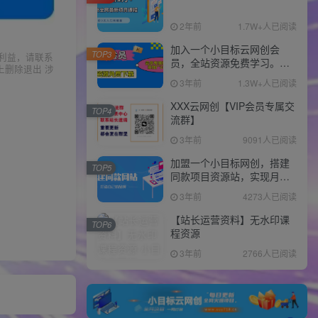
2年前
1.7W+人已阅读
加入一个小目标云网创会
TOP3
利益，请联系
员，全站资源免费学习。更
上删除退出 涉
可享受推广高达80%分佣！
3年前
1.3W+人已阅读
XXX云网创【VIP会员专属交
TOP4
流群】
3年前
9091人已阅读
加盟一个小目标网创，搭建
TOP5
同款项目资源站，实现月入
10w+！！
3年前
4273人已阅读
【站长运营资料】无水印课
TOP6
程资源
3年前
2766人已阅读