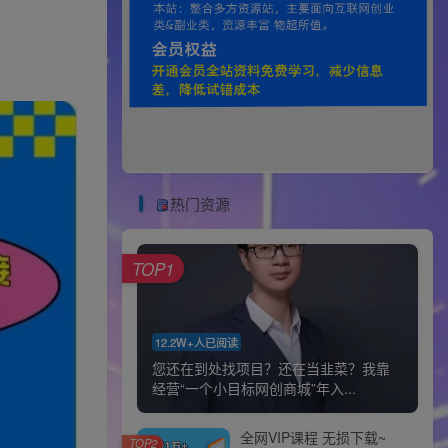
热门资源
TOP1
12.2W+人已阅读
您还在到处找项目？还在当韭菜？我靠
经营“一个小目标网创商城”年入...
全网VIP课程 无损下载~
TOP2