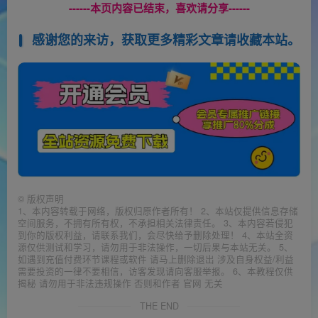
------本页内容已结束，喜欢请分享------
感谢您的来访，获取更多精彩文章请收藏本站。
©
版权声明
1、本内容转载于网络，版权归原作者所有！ 2、本站仅提供信息存储
空间服务，不拥有所有权，不承担相关法律责任。 3、本内容若侵犯
到你的版权利益，请联系我们，会尽快给予删除处理！ 4、本站全资
源仅供测试和学习，请勿用于非法操作，一切后果与本站无关。 5、
如遇到充值付费环节课程或软件 请马上删除退出 涉及自身权益/利益
需要投资的一律不要相信，访客发现请向客服举报。 6、本教程仅供
揭秘 请勿用于非法违规操作 否则和作者 官网 无关
THE END