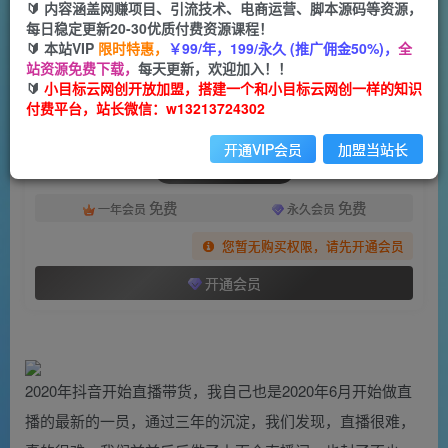
一个小目标云网创
🔰 内容涵盖网赚项目、引流技术、电商运营、脚本源码等资源，
关注
私信
2年前发布
每日稳定更新20-30优质付费资源课程！
🔰 本站VIP
限时特惠，
￥99/年，199/永久 (推广佣金50%)，
全
1363
31
站资源免费下载，
每天更新，欢迎加入！！
付费阅读
🔰
小目标云网创开放加盟，搭建一个和小目标云网创一样的知识
付费平台，站长微信：w13213724302
（6808期）2023抖店商品卡从0-1 起盘课，教你通投拉满，抖音商品卡爆单！
此内容为付费阅读，请付费后查看
开通VIP会员
加盟当站长
会员专属资源
免费
免费
一年会员
永久会员
您暂无购买权限，请先开通会员
开通会员
2020年抖音开始直播带货，我自己也是2020年6月开始做直
播的最新的一员，通过三年的沉淀，我们发现，直播很难，