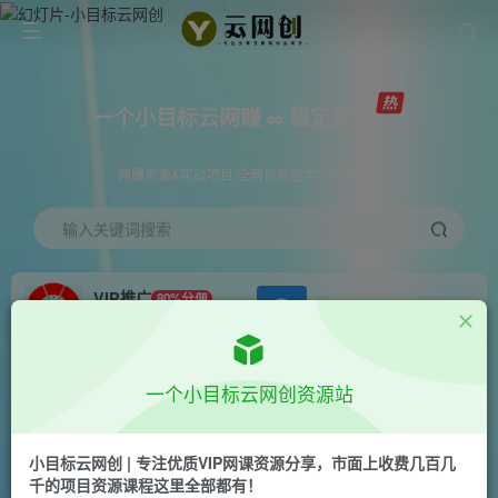
一个小目标云网赚 ∞ 稳定更新
网赚资源&实战项目 全网首发全年365天更新
输入关键词搜索
VIP推广
80%分佣
APP下载
GO
会员专属推广链接
首页
创业课程
会员专属
正文
一个小目标云网创资源站
（6808期）2023抖店商品卡从0-1 起盘课，教你
通投拉满，抖音商品卡爆单！
小目标云网创 | 专注优质VIP网课资源分享，市面上收费几百几
千的项目资源课程这里全部都有！