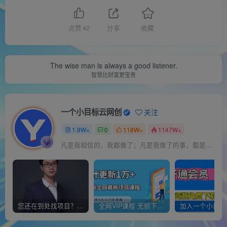
点赞
42
分享
收藏
The wise man is always a good listener.
智慧比财富更宝贵
一个小目标云网创
关注
1.9W+
0
118W+
1147W+
凡是我相信的，我都做了；凡是我做了的事，都是全身心地投入去做的
您还在到处找项目？还在当韭菜？我靠经营“一个小目标网创商城”年入百W+，曾经我也负债累累!
全网VIP课程 无损下载~