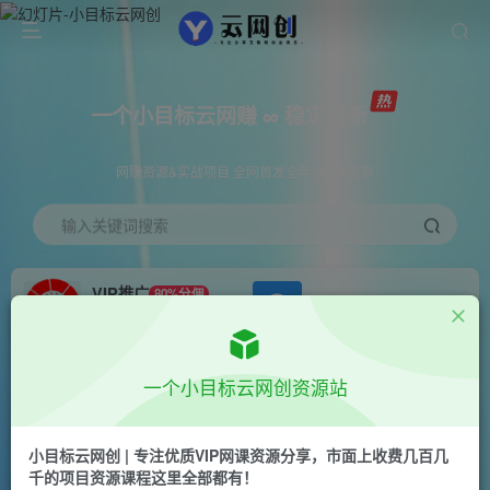
一个小目标云网赚 ∞ 稳定更新
网赚资源&实战项目 全网首发全年365天更新
输入关键词搜索
VIP推广
80%分佣
APP下载
GO
会员专属推广链接
首页
创业课程
会员免费
正文
一个小目标云网创资源站
2023.6视频号最新玩法讲解，布局视频号，站在风
口上
小目标云网创 | 专注优质VIP网课资源分享，市面上收费几百几
千的项目资源课程这里全部都有！