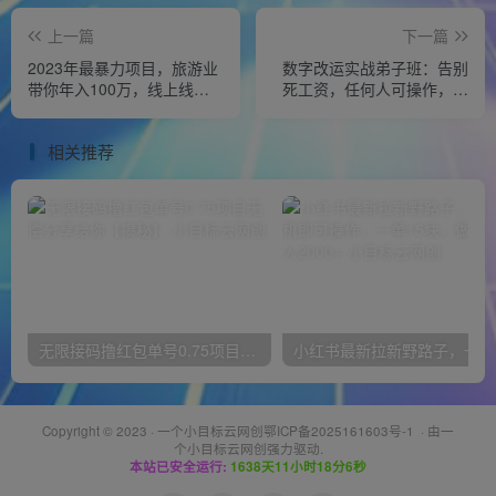
上一篇
下一篇
2023年最暴力项目，旅游业
数字改运实战弟子班：告别
带你年入100万，线上线下
死工资，任何人可操作，一
双结合轻松日入5000+【揭
部手机月入5位数
秘】
相关推荐
无限接码撸红包单号0.75项目无偿分享给你【揭秘】
小红
Copyright © 2023 ·
一个小目标云网创鄂ICP备2025161603号-1
· 由
一
个小目标云网创
强力驱动.
本站已安全运行:
1638天11小时18分7秒