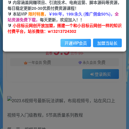
一个小目标云网创
🔰 内容涵盖网赚项目、引流技术、电商运营、脚本源码等资源，
关注
私信
2年前发布
每日稳定更新20-30优质付费资源课程！
🔰 本站VIP
限时特惠，
￥99/年，199/永久 (推广佣金50%)，
全
897
42
站资源免费下载，
每天更新，欢迎加入！！
付费阅读
🔰
小目标云网创开放加盟，搭建一个和小目标云网创一样的知识
付费平台，站长微信：w13213724302
2023.6视频号最新玩法讲解，布局视频号，站在风口上
此内容为付费阅读，请付费后查看
开通VIP会员
加盟当站长
9.9
99
云币
云币
免费
免费
一年会员
永久会员
登录购买
视频号入门级教程，5节高质量系列教程