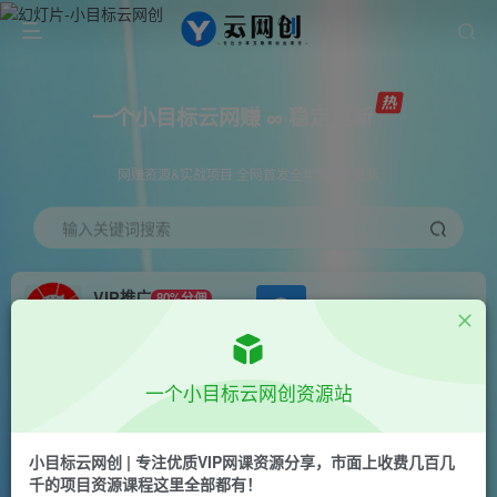
一个小目标云网赚 ∞ 稳定更新
网赚资源&实战项目 全网首发全年365天更新
输入关键词搜索
VIP推广
80%分佣
APP下载
GO
会员专属推广链接
首页
创业课程
会员免费
正文
一个小目标云网创资源站
快递信息差，可薅运费险，一件代发，每天俩小时
轻松300+。零门槛、零投入【揭秘】
小目标云网创 | 专注优质VIP网课资源分享，市面上收费几百几
千的项目资源课程这里全部都有！