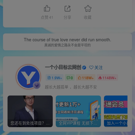
点赞
41
分享
收藏
The course of true love never did run smooth.
真诚的爱情之路永不会是平坦的
一个小目标云网创
关注
1.9W+
0
118W+
1148W+
越长大越孤单 ，越长大越不安
您还在到处找项目？还在当韭菜？我靠经营“一个小目标网创商城”年入百W+，曾经我也负债累累!
全网VIP课程 无损下载~