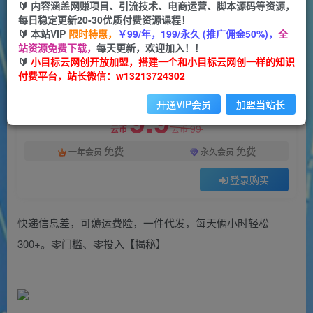
一个小目标云网创
🔰 内容涵盖网赚项目、引流技术、电商运营、脚本源码等资源，
关注
私信
2年前发布
每日稳定更新20-30优质付费资源课程！
🔰 本站VIP
限时特惠，
￥99/年，199/永久 (推广佣金50%)，
全
1608
41
站资源免费下载，
每天更新，欢迎加入！！
付费阅读
🔰
小目标云网创开放加盟，搭建一个和小目标云网创一样的知识
付费平台，站长微信：w13213724302
快递信息差，可薅运费险，一件代发，每天俩小时轻松300+。零门槛、零投入【揭秘】
此内容为付费阅读，请付费后查看
开通VIP会员
加盟当站长
9.9
99
云币
云币
免费
免费
一年会员
永久会员
登录购买
快递信息差，可薅运费险，一件代发，每天俩小时轻松
300+。零门槛、零投入【揭秘】