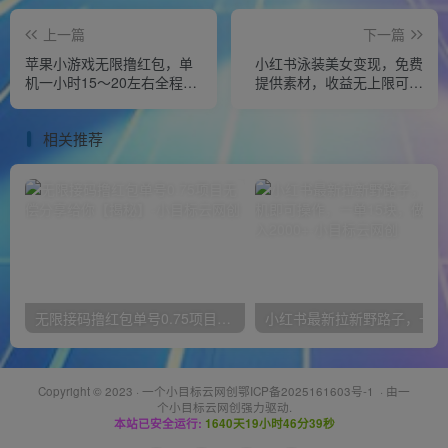
上一篇
下一篇
苹果小游戏无限撸红包，单
小红书泳装美女变现，免费
机一小时15～20左右全程不
提供素材，收益无上限可矩
用看广告【揭秘】
阵（教程+素材）【揭秘】
相关推荐
无限接码撸红包单号0.75项目无偿分享给你【揭秘】
小红
Copyright © 2023 ·
一个小目标云网创鄂ICP备2025161603号-1
· 由
一
个小目标云网创
强力驱动.
本站已安全运行:
1640天19小时46分39秒